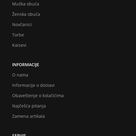
Muška obuća
Ženska obuća
Novčanici
Torbe
Kaisevi
INFORMACIJE
O nama
Informacije o dostavi
Obaveštenje o kolačićima
Najčešća pitanja
Zamena artikala
SERVIS