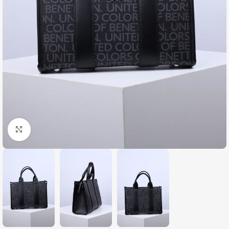
Zumiraj sliku