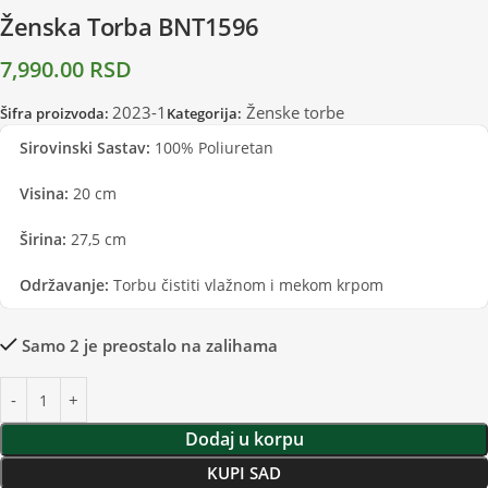
Ženska Torba BNT1596
7,990.00
RSD
2023-1
Ženske torbe
Šifra proizvoda:
Kategorija:
Sirovinski Sastav:
100% Poliuretan
Visina:
20 cm
Širina:
27,5 cm
Održavanje:
Torbu čistiti vlažnom i mekom krpom
Samo 2 je preostalo na zalihama
Dodaj u korpu
KUPI SAD