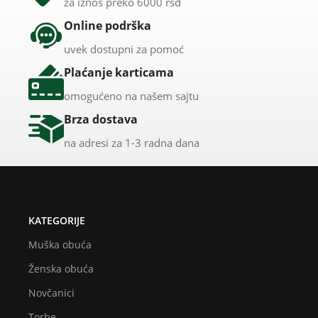
za iznos preko 6000 rsd
Online podrška
uvek dostupni za pomoć
Plaćanje karticama
omogućeno na našem sajtu
Brza dostava
na adresi za 1-3 radna dana
KATEGORIJE
Muška obuća
Ženska obuća
Novčanici
Torbe