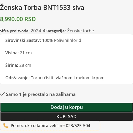
Ženska Torba BNT1533 siva
8,990.00
RSD
2024-4
Ženske torbe
Šifra proizvoda:
Kategorija:
Sirovinski Sastav:
100% Polivinilhlorid
Visina:
21 cm
Širina:
28 cm
Održavanje:
Torbu čistiti vlažnom i mekom krpom
Samo 1 je preostalo na zalihama
Dodaj u korpu
KUPI SAD
Pomoć oko odabira veličine 023/525-504