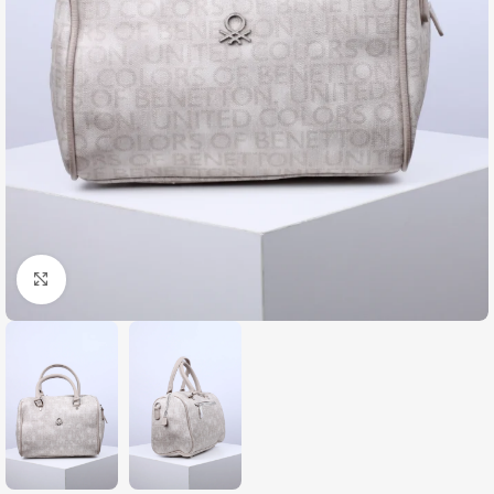
Zumiraj sliku