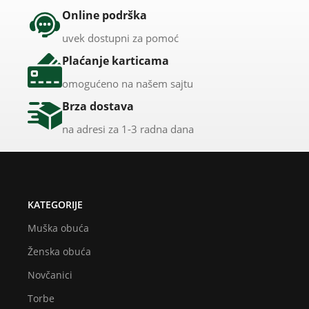
Online podrška
uvek dostupni za pomoć
Plaćanje karticama
omogućeno na našem sajtu
Brza dostava
na adresi za 1-3 radna dana
KATEGORIJE
Muška obuća
Ženska obuća
Novčanici
Torbe