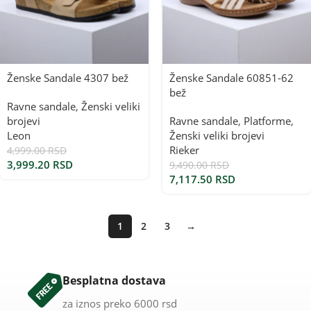
Ženske Sandale 4307 bež
Ženske Sandale 60851-62
bež
Ravne sandale
,
Ženski veliki
brojevi
Ravne sandale
,
Platforme
,
Leon
Ženski veliki brojevi
Rieker
4,999.00
RSD
3,999.20
RSD
9,490.00
RSD
7,117.50
RSD
1
2
3
→
Besplatna dostava
za iznos preko 6000 rsd