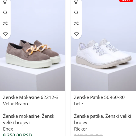
Ženske Mokasine 62212-3
Ženske Patike 50960-80
Velur Braon
bele
Ženske mokasine
,
Ženski
Ženske patike
,
Ženski veliki
veliki brojevi
brojevi
Enex
Rieker
8,350.00
RSD
10,990.00
RSD