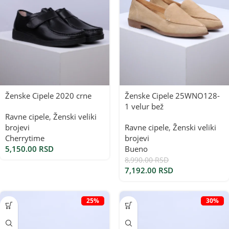
Ženske Cipele 2020 crne
Ženske Cipele 25WNO128-
1 velur bež
Ravne cipele
,
Ženski veliki
brojevi
Ravne cipele
,
Ženski veliki
Cherrytime
brojevi
5,150.00
RSD
Bueno
8,990.00
RSD
7,192.00
RSD
25%
30%