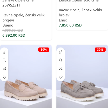
Ženske Cipele crne
Ženske Cipele1930 crna
25WS2311
Ravne cipele
,
Ženski veliki
Ravne cipele
,
Ženski veliki
brojevi
brojevi
Enex
Bueno
7,850.00
RSD
7,990.00
RSD
6,392.00
RSD
30%
30%