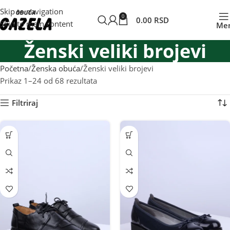
Skip to navigation
0
0.00
RSD
Skip to main content
Me
Ženski veliki brojevi
Početna
Ženska obuća
Ženski veliki brojevi
Prikaz 1–24 od 68 rezultata
Filtriraj