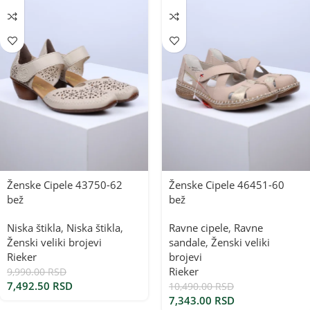
Ženske Cipele 43750-62
Ženske Cipele 46451-60
bež
bež
Niska štikla
,
Niska štikla
,
Ravne cipele
,
Ravne
Ženski veliki brojevi
sandale
,
Ženski veliki
Rieker
brojevi
Rieker
9,990.00
RSD
7,492.50
RSD
10,490.00
RSD
7,343.00
RSD