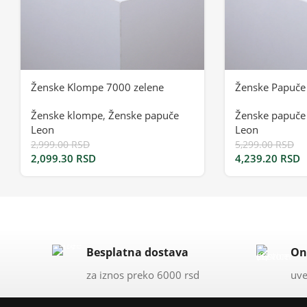
Ženske Klompe 7000 zelene
Ženske Papuče
Ženske klompe
,
Ženske papuče
Ženske papuče
Leon
Leon
2,999.00
RSD
5,299.00
RSD
2,099.30
RSD
4,239.20
RSD
Besplatna dostava
On
za iznos preko 6000 rsd
uve