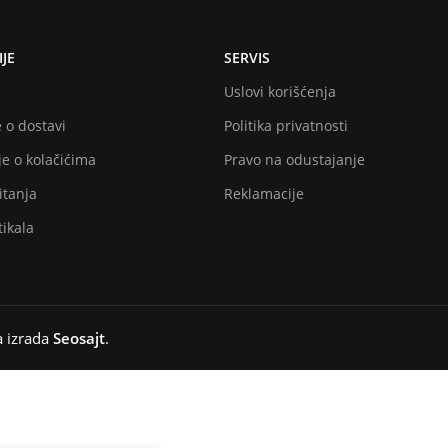
JE
SERVIS
Uslovi korišćenja
 o dostavi
Politika privatnosti
e o kolačićima
Pravo na odustajanje
itanja
Reklamacije
ikala
a izrada
Seosajt
.