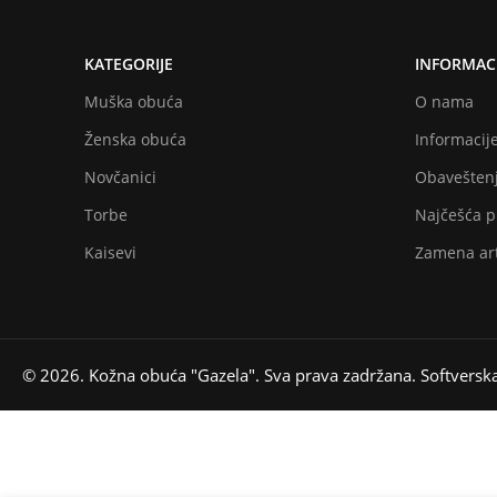
KATEGORIJE
INFORMACI
Muška obuća
O nama
Ženska obuća
Informacije
Novčanici
Obaveštenj
Torbe
Najčešća p
Kaisevi
Zamena art
© 2026. Kožna obuća "Gazela". Sva prava zadržana. Softversk