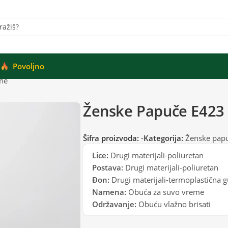
Povoljno
ne
Ženske Papuče E423
Šifra proizvoda:
-
Kategorija:
Ženske pap
Lice:
Drugi materijali-poliuretan
Postava:
Drugi materijali-poliuretan
Đon:
Drugi materijali-termoplastična 
Namena:
Obuća za suvo vreme
Održavanje:
Obuću vlažno brisati