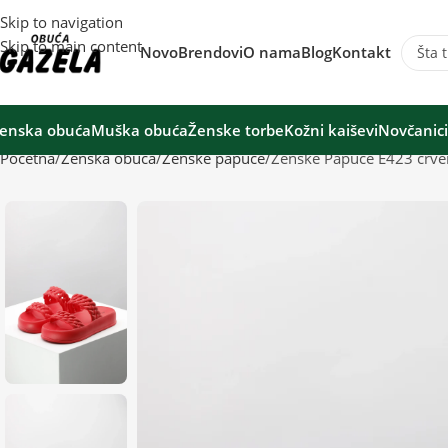
Skip to navigation
Skip to main content
Novo
Brendovi
O nama
Blog
Kontakt
enska obuća
Muška obuća
Ženske torbe
Kožni kaiševi
Novčanici
Početna
Ženska obuća
Ženske papuče
Ženske Papuče E423 crve