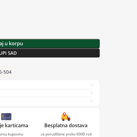
j u korpu
UPI SAD
25-504
je karticama
Besplatna dostava
gurnu kupovinu
za porudžbine preko 6000 rsd