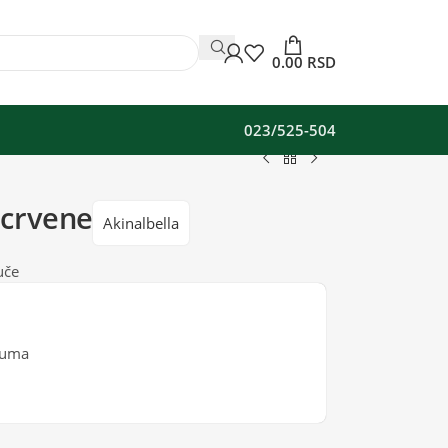
0.00
RSD
023/525-504
 crvene
Akinalbella
uče
guma