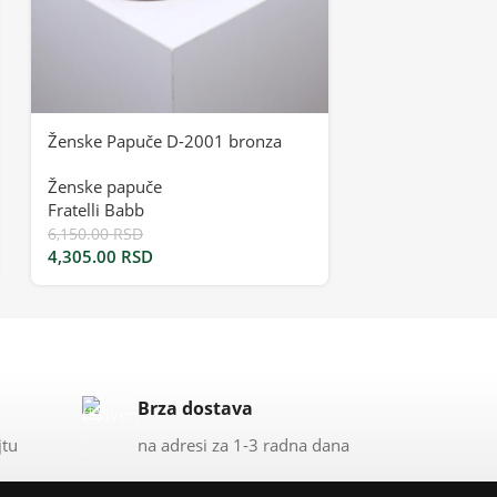
Ženske Papuče
Ženske papuče
Fratelli Babb
6,150.00
RSD
Ženske Papuče D-2001 bronza
4,305.00
RSD
Ženske papuče
Fratelli Babb
6,150.00
RSD
4,305.00
RSD
Brza dostava
jtu
na adresi za 1-3 radna dana