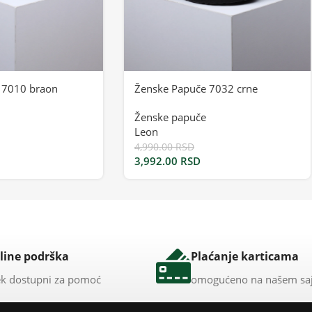
 7010 braon
Ženske Papuče 7032 crne
Ženske papuče
Leon
4,990.00
RSD
3,992.00
RSD
line podrška
Plaćanje karticama
k dostupni za pomoć
omogućeno na našem sa