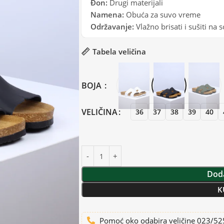
Đon:
Drugi materijali
Namena:
Obuća za suvo vreme
Održavanje:
Vlažno brisati i sušiti na
Tabela veličina
BOJA
VELIČINA
36
37
38
39
40
Doda
K
Pomoć oko odabira veličine 023/5