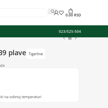
0.00
RSD
023/525-504
39 plave
Tigerline
uče
iti na sobnoj temperaturi