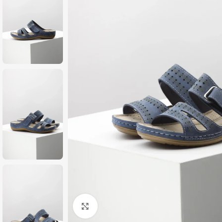
Zumiraj sliku