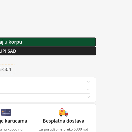
j u korpu
UPI SAD
25-504
je karticama
Besplatna dostava
gurnu kupovinu
za porudžbine preko 6000 rsd