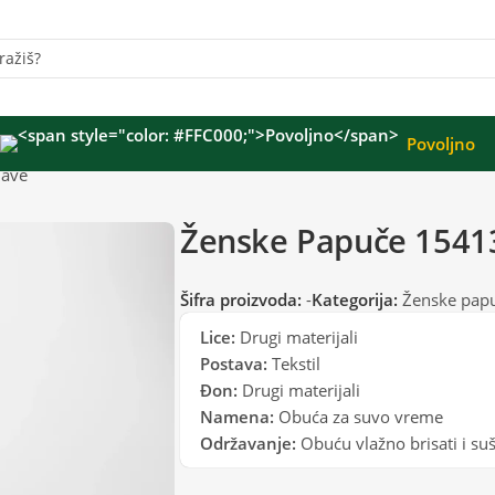
Povoljno
lave
Ženske Papuče 1541
Šifra proizvoda:
-
Kategorija:
Ženske pap
Lice:
Drugi materijali
Postava:
Tekstil
Đon:
Drugi materijali
Namena:
Obuća za suvo vreme
Održavanje:
Obuću vlažno brisati i suš