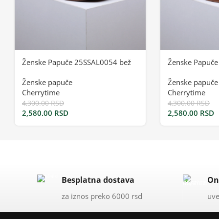
Ženske Papuče 25SSAL0054 bež
Ženske Papuče
Ženske papuče
Ženske papuče
Cherrytime
Cherrytime
4,300.00
RSD
4,300.00
RSD
2,580.00
RSD
2,580.00
RSD
Besplatna dostava
On
za iznos preko 6000 rsd
uve