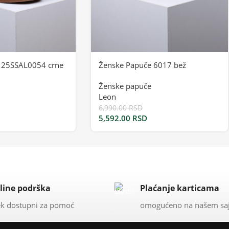
 25SSAL0054 crne
Ženske Papuče 6017 bež
Ženske papuče
Leon
6,990.00
RSD
5,592.00
RSD
line podrška
Plaćanje karticama
k dostupni za pomoć
omogućeno na našem sa