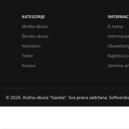
KATEGORIJE
INFORMACI
Muška obuća
O nama
Ženska obuća
Informacije
Novčanici
Obaveštenj
Torbe
Najčešća p
Kaisevi
Zamena art
© 2026. Kožna obuća "Gazela". Sva prava zadržana. Softversk