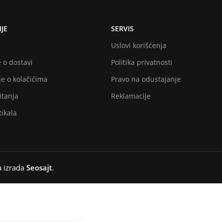
JE
SERVIS
Uslovi korišćenja
 o dostavi
Politika privatnosti
e o kolačićima
Pravo na odustajanje
itanja
Reklamacije
ikala
a izrada
Seosajt
.