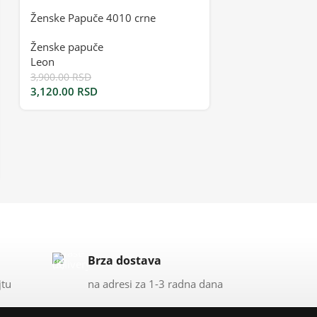
Ženske Papuče 4010 crne
Ženske Papuče
Ženske papuče
Ženske papuče
Leon
Fratelli Babb
3,900.00
RSD
6,150.00
RSD
3,120.00
RSD
4,305.00
RSD
Brza dostava
jtu
na adresi za 1-3 radna dana