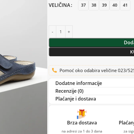
VELIČINA
37
38
39
40
41
Doda
K
Pomoć oko odabira veličine 023/5
Dodatne informacije
Recenzije (0)
Plaćanje i dostava
Brza dostava
Plaćan
na adresi za 1 do 3 dana
za si