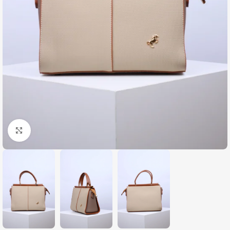
Zumiraj sliku