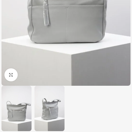
Zumiraj sliku