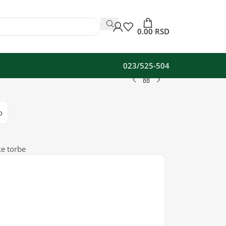
0.00
RSD
023/525-504
o
e torbe