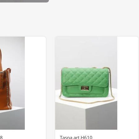
48
Tasna art.H610