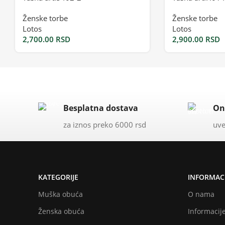
Ženske torbe
Ženske torbe
Lotos
Lotos
2,700.00
RSD
2,900.00
RSD
Besplatna dostava
On
za iznos preko 6000 rsd
uve
KATEGORIJE
INFORMACI
Muška obuća
O nama
Ženska obuća
Informacije