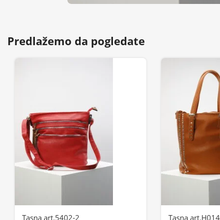
Predlažemo da pogledate
Tasna art.5402-2
Tasna art.H01