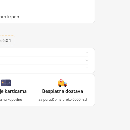
ekom krpom
25-504
je karticama
Besplatna dostava
gurnu kupovinu
za porudžbine preko 6000 rsd