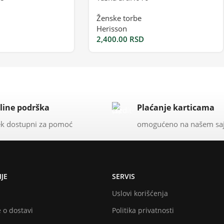
Ženske torbe
Herisson
2,400.00
RSD
line podrška
Plaćanje karticama
k dostupni za pomoć
omogućeno na našem sa
JE
SERVIS
Uslovi korišćenja
 o dostavi
Politika privatnosti