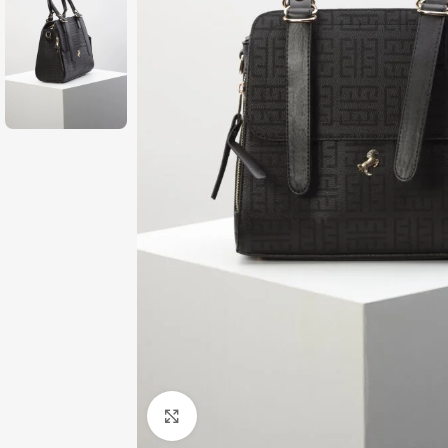
Zumiraj sliku