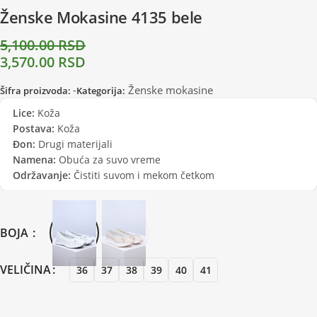
Ženske Mokasine 4135 bele
5,100.00
RSD
3,570.00
RSD
-
Ženske mokasine
Šifra proizvoda:
Kategorija:
Lice:
Koža
Postava:
Koža
Đon:
Drugi materijali
Namena:
Obuća za suvo vreme
Održavanje:
Čistiti suvom i mekom četkom
BOJA
VELIČINA
36
37
38
39
40
41