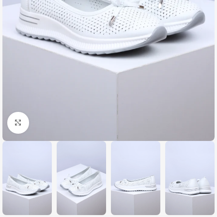
Zumiraj sliku