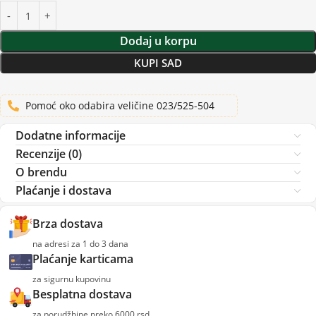
Dodaj u korpu
KUPI SAD
Pomoć oko odabira veličine 023/525-504
Dodatne informacije
Recenzije (0)
O brendu
Plaćanje i dostava
Brza dostava
na adresi za 1 do 3 dana
Plaćanje karticama
za sigurnu kupovinu
Besplatna dostava
za porudžbine preko 6000 rsd