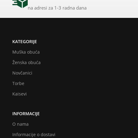
na adresi za 1-3 radna dana
KATEGORIJE
Muška obuća
Ženska obuća
Novčanici
Torbe
Kaisevi
INFORMACIJE
O nama
Informacije o dostavi