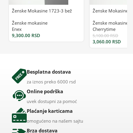
Ženske Mokasine 1723-3 bež
Ženske Mokasine 2
Ženske mokasine
Ženske mokasine
Enex
Cherrytime
9,300.00
RSD
5,100.00
RSD
3,060.00
RSD
Besplatna dostava
za iznos preko 6000 rsd
Online podrška
uvek dostupni za pomoć
Plaćanje karticama
omogućeno na našem sajtu
Brza dostava