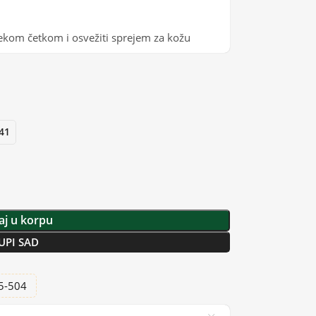
ekom četkom i osvežiti sprejem za kožu
41
j u korpu
UPI SAD
25-504