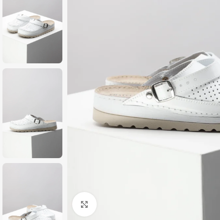
Zumiraj sliku