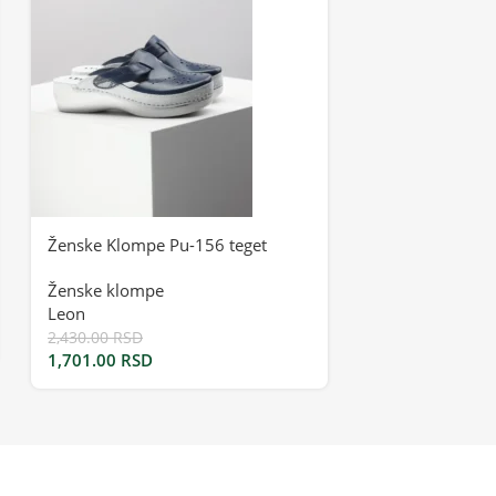
Ženske Klompe Pu-156 teget
Ženske Klompe
Ženske klompe
Ženske klompe
Leon
brojevi
Leon
2,430.00
RSD
1,701.00
RSD
2,412.00
RSD
1,688.40
RSD