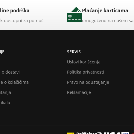
line podrška
Plaćanje karticama
k dostupni za pomoć
omogućeno na našem sa
JE
SERVIS
Uslovi korišćenja
 o dostavi
Politika privatnosti
e o kolačićima
Pravo na odustajanje
itanja
Reklamacije
ikala