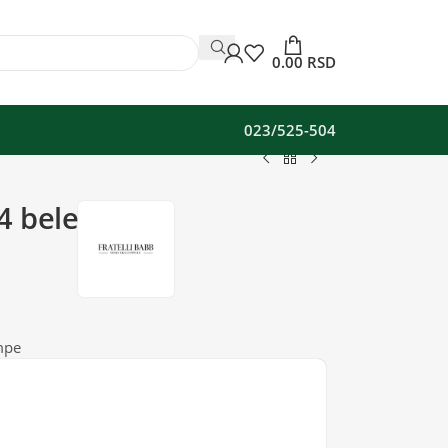
0.00
RSD
023/525-504
4 bele
mpe