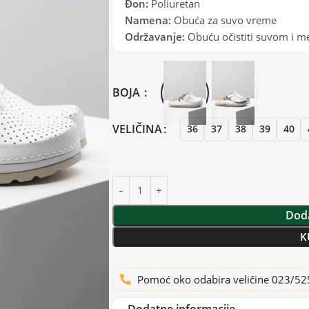
Đon:
Poliuretan
Namena:
Obuća za suvo vreme
Održavanje:
Obuću očistiti suvom i m
BOJA
VELIČINA
36
37
38
39
40
Doda
K
Pomoć oko odabira veličine 023/5
Dodatne informacije