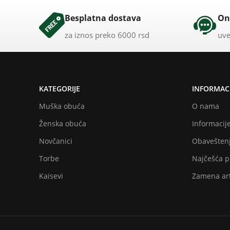
Besplatna dostava
On
za iznos preko 6000 rsd
uve
KATEGORIJE
INFORMACI
Muška obuća
O nama
Ženska obuća
Informacije
Novčanici
Obaveštenj
Torbe
Najčešća p
Kaisevi
Zamena art