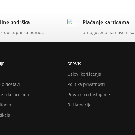
line podrška
Plaćanje karticama
k dostupni za pomoć
omogućeno na našem sa
JE
SERVIS
Uslovi korišćenja
 o dostavi
Politika privatnosti
e o kolačićima
Pravo na odustajanje
itanja
Reklamacije
ikala