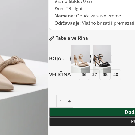
Visina Štikle:
9 cm
Đon:
TR Light
Namena:
Obuća za suvo vreme
Održavanje:
Vlažno brisati i premaza
Tabela veličina
BOJA
VELIČINA
36
37
38
40
Doda
K