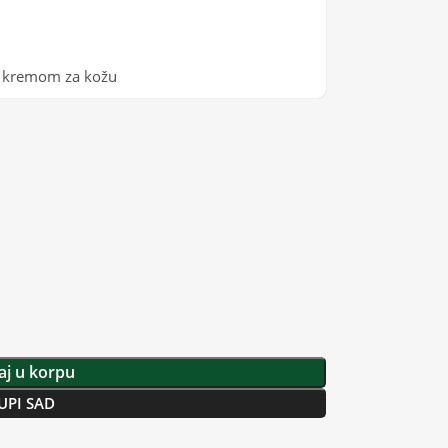
ti kremom za kožu
j u korpu
UPI SAD