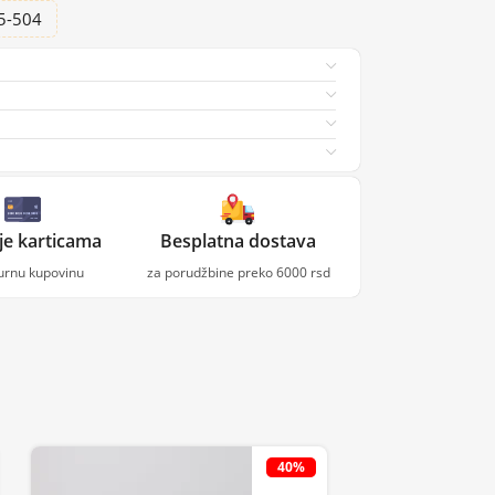
25-504
je karticama
Besplatna dostava
gurnu kupovinu
za porudžbine preko 6000 rsd
40%