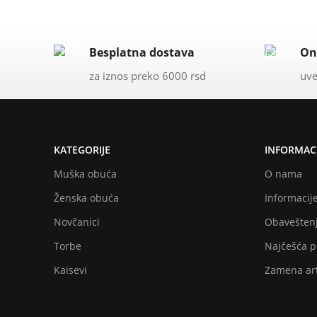
Besplatna dostava
On
za iznos preko 6000 rsd
uve
KATEGORIJE
INFORMACI
Muška obuća
O nama
Ženska obuća
Informacije
Novčanici
Obaveštenj
Torbe
Najčešća p
Kaisevi
Zamena art