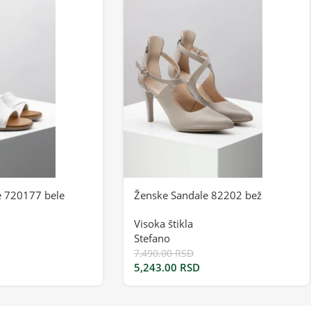
e 720177 bele
Ženske Sandale 82202 bež
Visoka štikla
Stefano
7,490.00
RSD
5,243.00
RSD