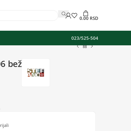
0.00
RSD
023/525-504
6 bež
a
ijali