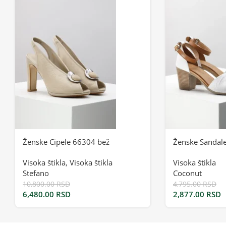
Ženske Cipele 66304 bež
Ženske Sandal
Visoka štikla
,
Visoka štikla
Visoka štikla
Stefano
Coconut
10,800.00
RSD
4,795.00
RSD
6,480.00
RSD
2,877.00
RSD