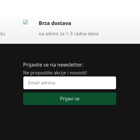
Brza dostava
jtu
na adresi za 1-3 radna dana
Prijavite se na newsletter:
Ne propustite akcije i novosti!
Prijavi se