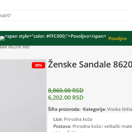
Povoljno
dale 86206 bež
Ženske Sandale 8620
30%
8,860.00
RSD
6,202.00
RSD
Šifra proizvoda:
-
Kategorija:
Visoka štikl
Lice:
Prirodna koža
Postava:
Prirodna koža i veštački mater