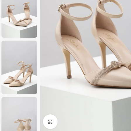
Zumiraj sliku