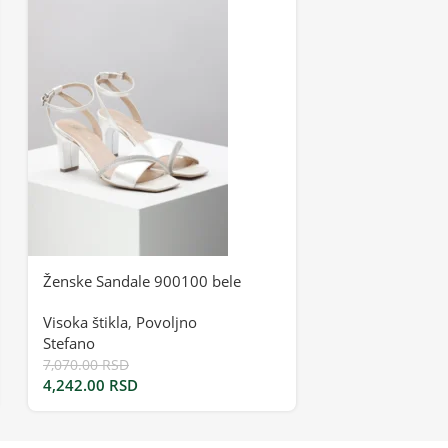
Ženske Sandale 900100 bele
Ženske Sandal
Visoka štikla
,
Povoljno
Visoka štikla
Stefano
Stefano
7,070.00
RSD
10,990.00
RSD
4,242.00
RSD
6,594.00
RSD