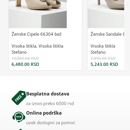
Ženske Cipele 66304 bež
Ženske Sandale 82
Visoka štikla
,
Visoka štikla
Visoka štikla
Stefano
Stefano
10,800.00
RSD
7,490.00
RSD
6,480.00
RSD
5,243.00
RSD
Besplatna dostava
za iznos preko 6000 rsd
Online podrška
uvek dostupni za pomoć