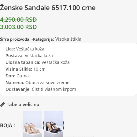
Ženske Sandale 6517.100 crne
4,290.00
RSD
3,003.00
RSD
-
Visoka štikla
Šifra proizvoda:
Kategorija:
Lice:
Veštačka koža
Postava:
Veštačka koža
Uložna tabanica:
Veštačka koža
Visina Štikle:
10 cm
Đon:
Guma
Namena:
Obuća za suvo vreme
Održavanje:
Čistiti vlažnom krpom
Tabela veličina
BOJA