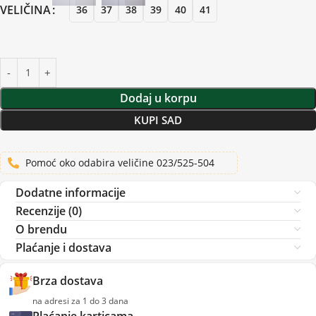
VELIČINA
36
37
38
39
40
41
Dodaj u korpu
KUPI SAD
Pomoć oko odabira veličine 023/525-504
Dodatne informacije
Recenzije (0)
O brendu
Plaćanje i dostava
Brza dostava
na adresi za 1 do 3 dana
Plaćanje karticama