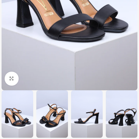
Zumiraj sliku