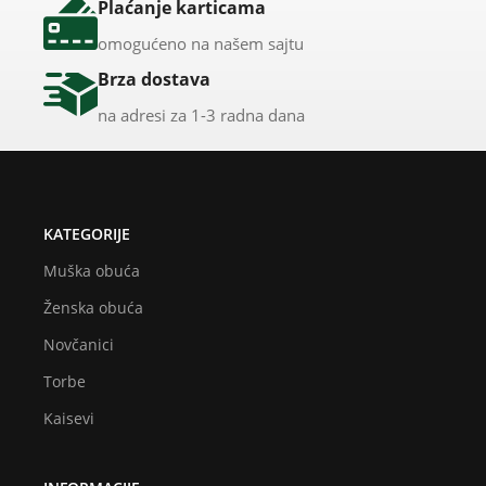
Plaćanje karticama
omogućeno na našem sajtu
Brza dostava
na adresi za 1-3 radna dana
KATEGORIJE
Muška obuća
Ženska obuća
Novčanici
Torbe
Kaisevi