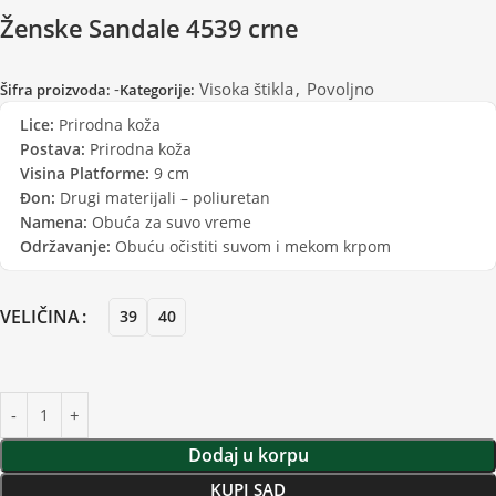
Ženske Sandale 4539 crne
-
Visoka štikla
,
Povoljno
Šifra proizvoda:
Kategorije:
Lice:
Prirodna koža
Postava:
Prirodna koža
Visina Platforme:
9 cm
Đon:
Drugi materijali – poliuretan
Namena:
Obuća za suvo vreme
Održavanje:
Obuću očistiti suvom i mekom krpom
VELIČINA
39
40
Dodaj u korpu
KUPI SAD