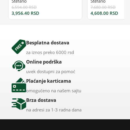
Stefano
Stefano
6,594.00
RSD
7,680.00
RSD
3,956.40
RSD
4,608.00
RSD
Besplatna dostava
za iznos preko 6000 rsd
Online podrška
uvek dostupni za pomoć
Plaćanje karticama
omogućeno na našem sajtu
Brza dostava
na adresi za 1-3 radna dana