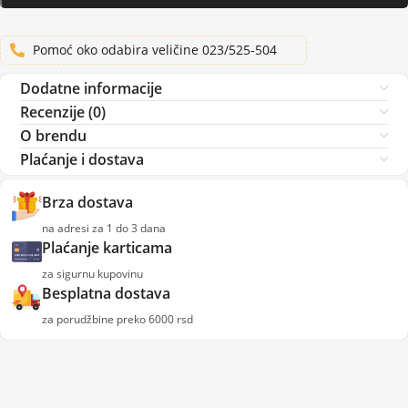
Pomoć oko odabira veličine 023/525-504
Dodatne informacije
Recenzije (0)
O brendu
Plaćanje i dostava
Brza dostava
na adresi za 1 do 3 dana
Plaćanje karticama
za sigurnu kupovinu
Besplatna dostava
za porudžbine preko 6000 rsd