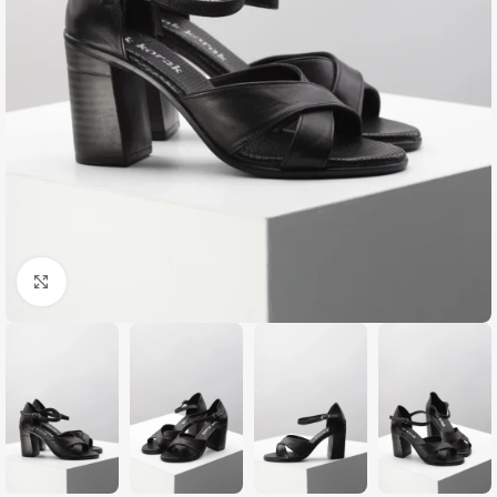
Zumiraj sliku