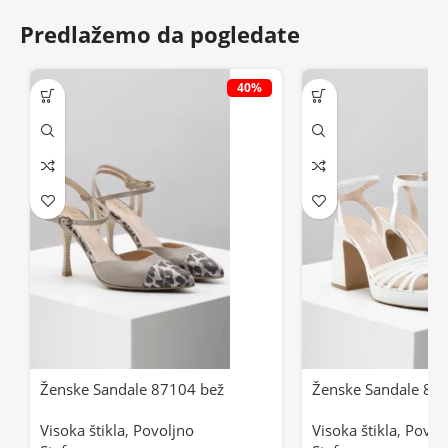
Predlažemo da pogledate
40%
Ženske Sandale 87104 bež
Ženske Sandale 87
Visoka štikla
,
Povoljno
Visoka štikla
,
Povol