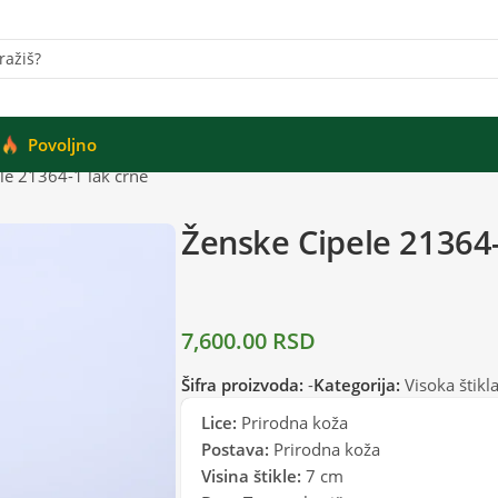
Povoljno
le 21364-1 lak crne
Ženske Cipele 21364-
7,600.00
RSD
Šifra proizvoda:
-
Kategorija:
Visoka štikl
Lice:
Prirodna koža
Postava:
Prirodna koža
Visina štikle:
7 cm