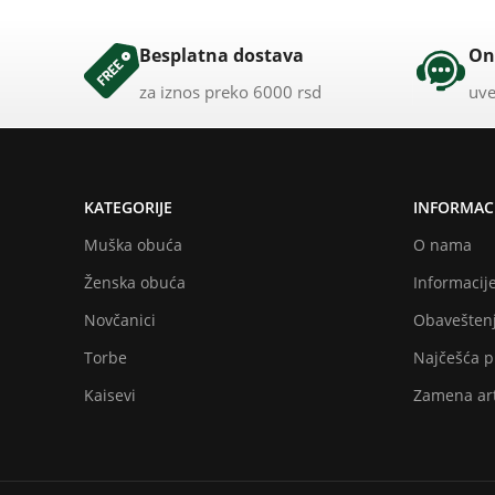
Besplatna dostava
On
za iznos preko 6000 rsd
uve
KATEGORIJE
INFORMACI
Muška obuća
O nama
Ženska obuća
Informacije
Novčanici
Obaveštenj
Torbe
Najčešća p
Kaisevi
Zamena art