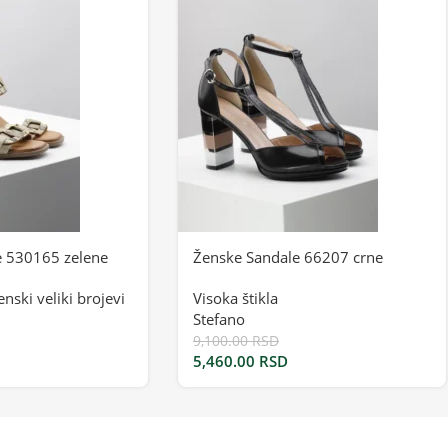
e 530165 zelene
Ženske Sandale 66207 crne
enski veliki brojevi
Visoka štikla
Stefano
9,100.00
RSD
5,460.00
RSD