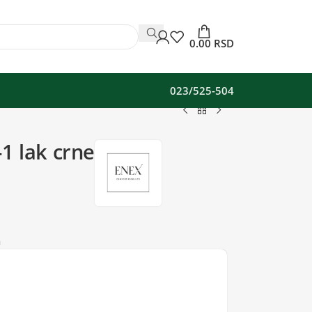
0.00
RSD
023/525-504
1 lak crne
a