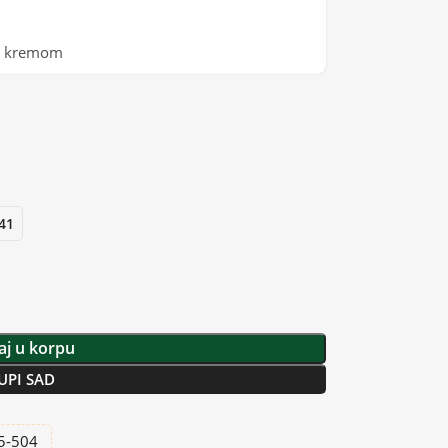
ti kremom
41
j u korpu
UPI SAD
25-504