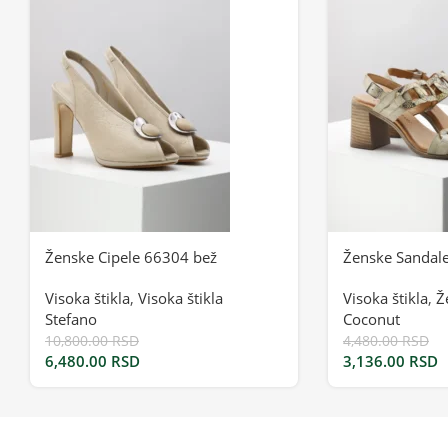
Ženske Cipele 66304 bež
Ženske Sandal
Visoka štikla
,
Visoka štikla
Visoka štikla
,
Ž
Stefano
Coconut
10,800.00
RSD
4,480.00
RSD
6,480.00
RSD
3,136.00
RSD