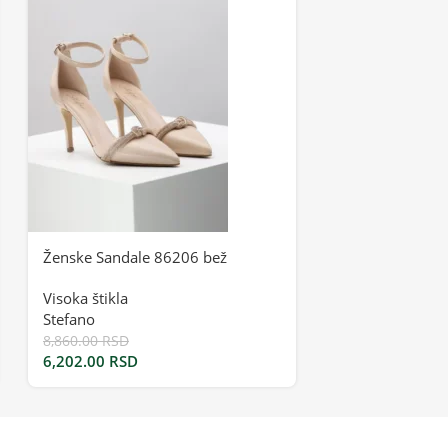
Ženske Sandale 86206 bež
Ženske Sandale
Visoka štikla
Visoka štikla
,
P
Stefano
Stefano
8,860.00
RSD
7,070.00
RSD
6,202.00
RSD
4,242.00
RSD