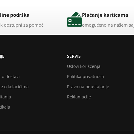
line podrška
Plaćanje karticama
k dostupni za pomoć
omogućeno na našem sa
JE
SERVIS
Uslovi korišćenja
 o dostavi
Politika privatnosti
e o kolačićima
Pravo na odustajanje
itanja
Reklamacije
ikala