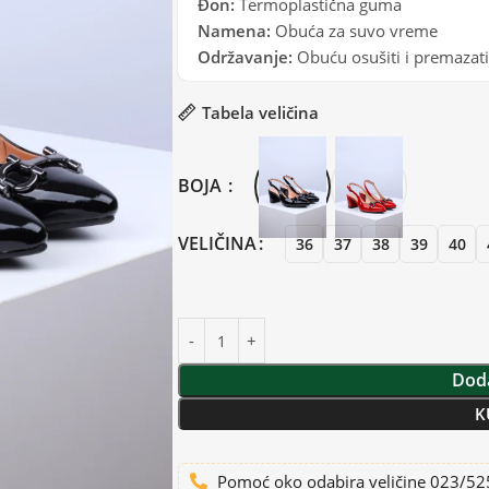
Đon:
Termoplastična guma
Namena:
Obuća za suvo vreme
Održavanje:
Obuću osušiti i premaza
Tabela veličina
BOJA
VELIČINA
36
37
38
39
40
Doda
K
Pomoć oko odabira veličine 023/5