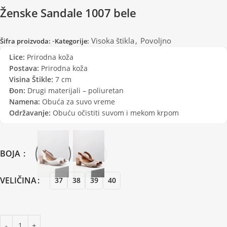
Ženske Sandale 1007 bele
-
Visoka štikla
,
Povoljno
Šifra proizvoda:
Kategorije:
Lice:
Prirodna koža
Postava:
Prirodna koža
Visina Štikle:
7 cm
Đon:
Drugi materijali – poliuretan
Namena:
Obuća za suvo vreme
Održavanje:
Obuću očistiti suvom i mekom krpom
BOJA
VELIČINA
37
38
39
40