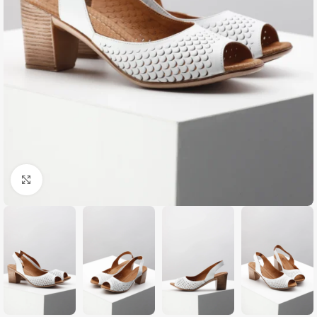
Zumiraj sliku