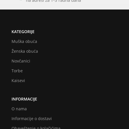
KATEGORIJE
Muška obuća
Ženska obuća
Novčanici
Torbe
Kaisevi
INFORMACIJE
O nama
Informacije o dostavi
Obaveštenje o kolačićima