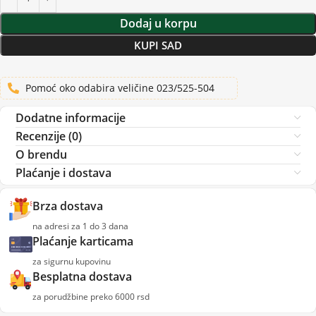
Dodaj u korpu
KUPI SAD
Pomoć oko odabira veličine 023/525-504
Dodatne informacije
Recenzije (0)
O brendu
Plaćanje i dostava
Brza dostava
na adresi za 1 do 3 dana
Plaćanje karticama
za sigurnu kupovinu
Besplatna dostava
za porudžbine preko 6000 rsd