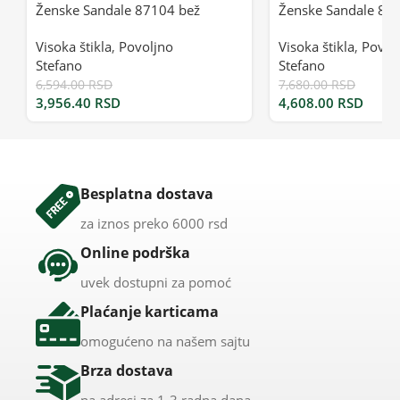
Ženske Sandale 87104 bež
Ženske Sandale 87
Visoka štikla
,
Povoljno
Visoka štikla
,
Povol
Stefano
Stefano
6,594.00
RSD
7,680.00
RSD
3,956.40
RSD
4,608.00
RSD
Besplatna dostava
za iznos preko 6000 rsd
Online podrška
uvek dostupni za pomoć
Plaćanje karticama
omogućeno na našem sajtu
Brza dostava
na adresi za 1-3 radna dana