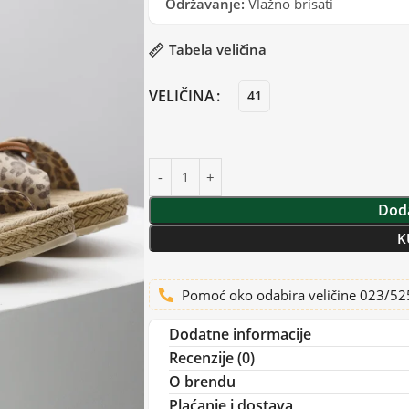
Održavanje:
Vlažno brisati
Tabela veličina
VELIČINA
41
Doda
K
Pomoć oko odabira veličine 023/5
Dodatne informacije
Recenzije (0)
O brendu
Plaćanje i dostava