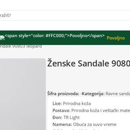
Povoljno
ndale 90803 leopard
Ženske Sandale 9080
Šifra proizvoda:
-
Kategorija:
Ravne sanda
Lice:
Prirodna koža
Postava:
Prirodna koža i veštački mater
Đon:
TR Light
Namena:
Obuća za suvo vreme