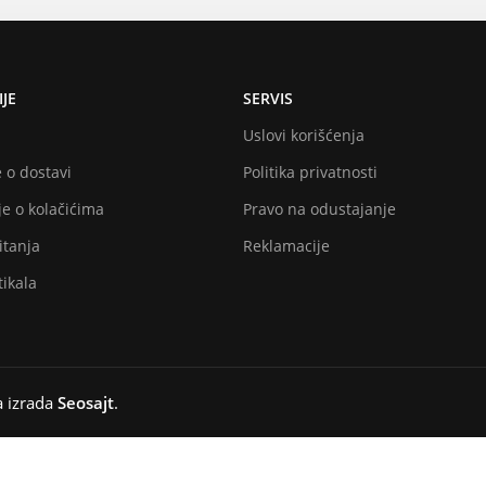
JE
SERVIS
Uslovi korišćenja
 o dostavi
Politika privatnosti
e o kolačićima
Pravo na odustajanje
itanja
Reklamacije
ikala
a izrada
Seosajt
.