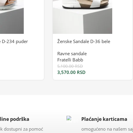
e D-234 puder
Ženske Sandale D-36 bele
Ravne sandale
Fratelli Babb
5,100.00
RSD
3,570.00
RSD
line podrška
Plaćanje karticama
k dostupni za pomoć
omogućeno na našem sa