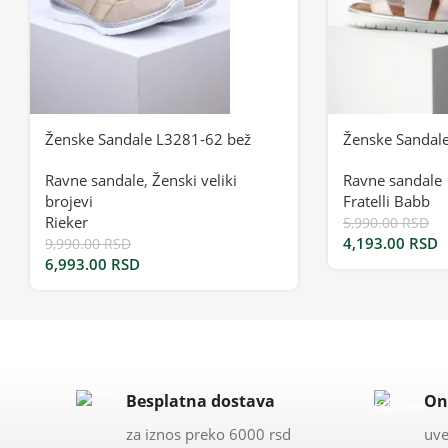
Ženske Sandale L3281-62 bež
Ženske Sandal
Ravne sandale
,
Ženski veliki
Ravne sandale
brojevi
Fratelli Babb
Rieker
5,990.00
RSD
4,193.00
RSD
9,990.00
RSD
6,993.00
RSD
Besplatna dostava
On
za iznos preko 6000 rsd
uve