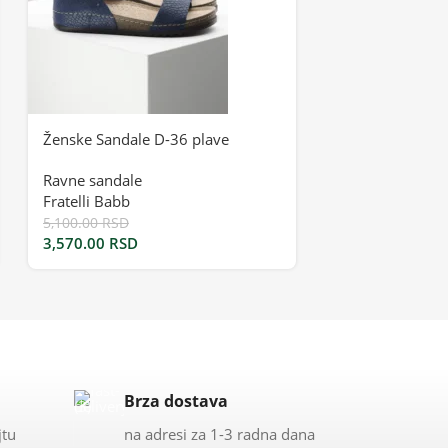
Ženske Sandale D-36 plave
Ženske Sandale
Ravne sandale
Ravne sandale
Fratelli Babb
Fratelli Babb
5,100.00
RSD
5,900.00
RSD
3,570.00
RSD
4,130.00
RSD
Brza dostava
jtu
na adresi za 1-3 radna dana