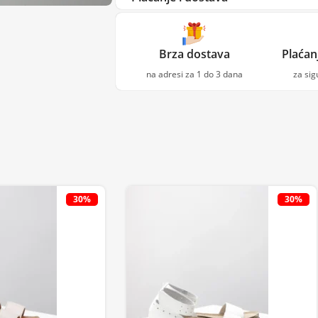
Brza dostava
Plaćan
na adresi za 1 do 3 dana
za si
30%
30%