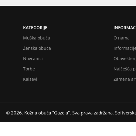
KATEGORIJE
INFORMACI
Muška obuća
O nama
Ženska obuća
Informacije
Novčanici
Obaveštenj
Torbe
Najčešća p
Kaisevi
Zamena art
© 2026. Kožna obuća "Gazela". Sva prava zadržana. Softversk