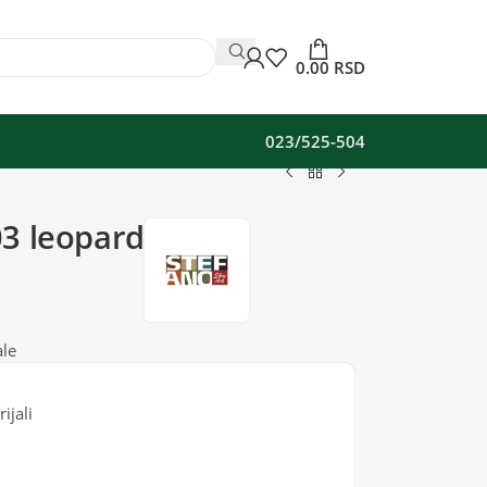
0.00
RSD
023/525-504
3 leopard
le
ijali