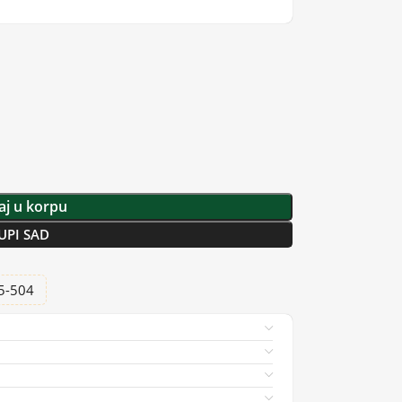
j u korpu
UPI SAD
25-504