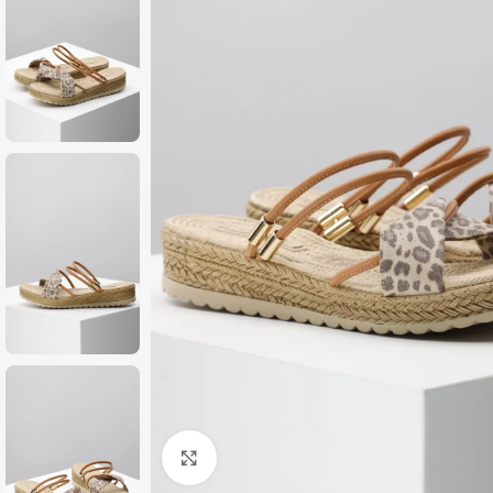
Zumiraj sliku