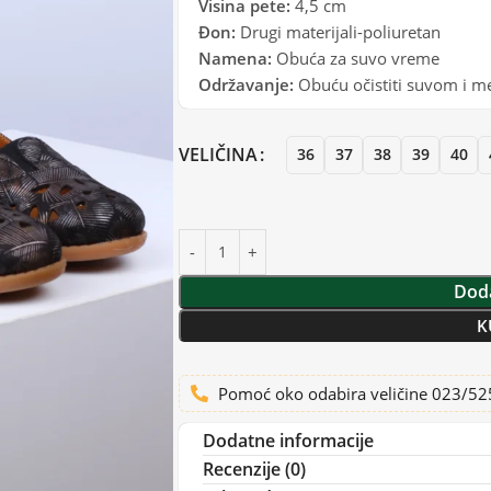
Visina pete:
4,5 cm
Đon:
Drugi materijali-poliuretan
Namena:
Obuća za suvo vreme
Održavanje:
Obuću očistiti suvom i 
VELIČINA
36
37
38
39
40
Doda
K
Pomoć oko odabira veličine 023/5
Dodatne informacije
Recenzije (0)