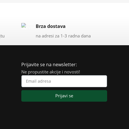
Brza dostava
jtu
na adresi za 1-3 radna dana
Prijavite se na newsletter:
Ne propustite akcije i novosti!
Prijavi se