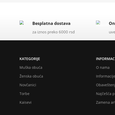
Besplatna dostava
On
za iznos preko 6000 rsd
uve
KATEGORIJE
INFORMACI
Muška obuća
O nama
Ženska obuća
Informacije
Novčanici
Obaveštenj
Torbe
Najčešća p
Kaisevi
Zamena art