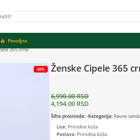
Povoljno
pele 365 crne
Ženske Cipele 365 c
40%
6,990.00
RSD
4,194.00
RSD
Šifra proizvoda:
-
Kategorija:
Ravne sanda
Lice:
Prirodna koža
Postava:
Prirodna koža