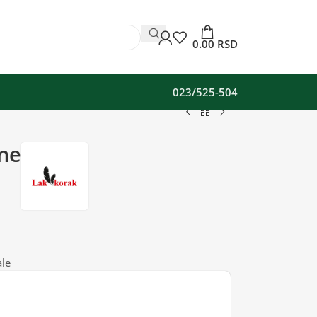
0.00
RSD
023/525-504
rne
le