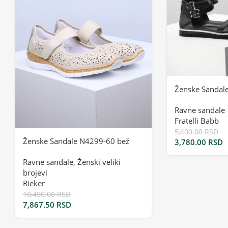
Ženske Sandal
Ravne sandale
Fratelli Babb
5,400.00
RSD
Ženske Sandale N4299-60 bež
3,780.00
RSD
Ravne sandale
,
Ženski veliki
brojevi
Rieker
10,490.00
RSD
7,867.50
RSD