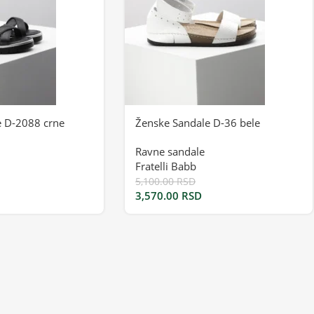
e D-2088 crne
Ženske Sandale D-36 bele
Ravne sandale
Fratelli Babb
5,100.00
RSD
3,570.00
RSD