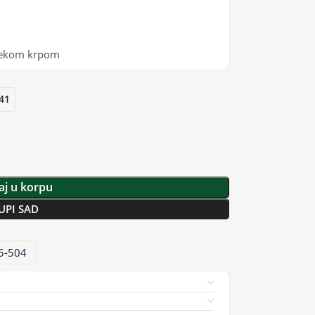
mekom krpom
41
j u korpu
UPI SAD
25-504