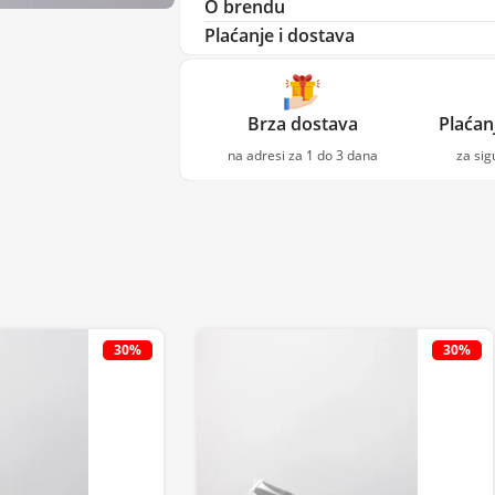
O brendu
Plaćanje i dostava
Brza dostava
Plaćan
na adresi za 1 do 3 dana
za si
30%
30%