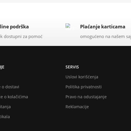
line podrška
Plaćanje karticama
k dostupni za pomoć
omogućeno na našem sa
JE
SERVIS
Uslovi korišćenja
 o dostavi
Politika privatnosti
e o kolačićima
Pravo na odustajanje
itanja
Reklamacije
ikala