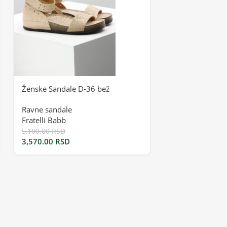
Ženske Sandale D-36 bež
Ženske Sandale
Ravne sandale
Ravne sandale
Fratelli Babb
Fratelli Babb
5,100.00
RSD
5,900.00
RSD
3,570.00
RSD
4,130.00
RSD