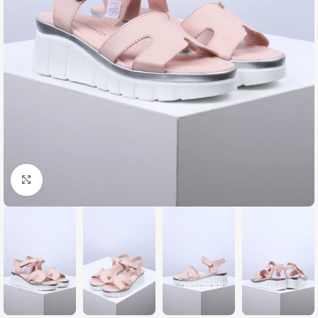
Zumiraj sliku