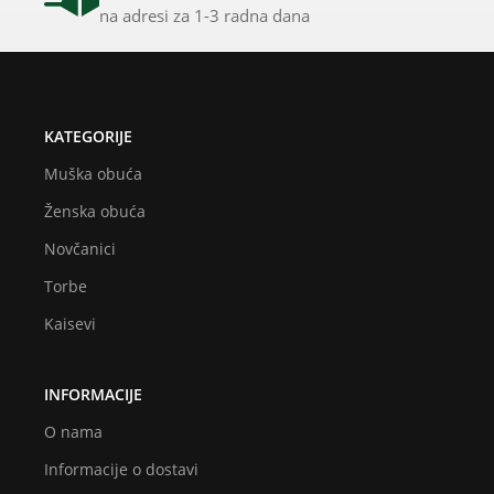
na adresi za 1-3 radna dana
KATEGORIJE
Muška obuća
Ženska obuća
Novčanici
Torbe
Kaisevi
INFORMACIJE
O nama
Informacije o dostavi