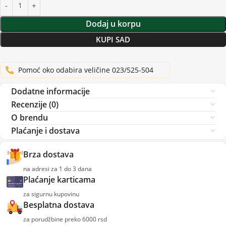
Dodaj u korpu
KUPI SAD
Pomoć oko odabira veličine 023/525-504
Dodatne informacije
Recenzije (0)
O brendu
Plaćanje i dostava
Brza dostava
na adresi za 1 do 3 dana
Plaćanje karticama
za sigurnu kupovinu
Besplatna dostava
za porudžbine preko 6000 rsd