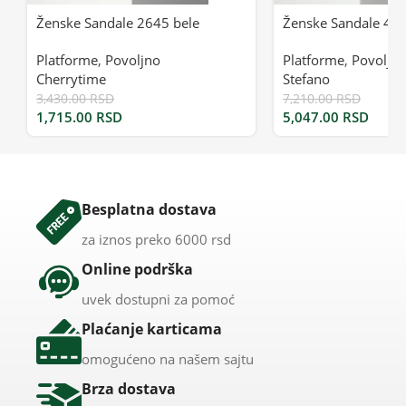
Ženske Sandale 2645 bele
Ženske Sandale 49
Platforme
,
Povoljno
Platforme
,
Povoljn
Cherrytime
Stefano
3,430.00
RSD
7,210.00
RSD
1,715.00
RSD
5,047.00
RSD
Besplatna dostava
za iznos preko 6000 rsd
Online podrška
uvek dostupni za pomoć
Plaćanje karticama
omogućeno na našem sajtu
Brza dostava