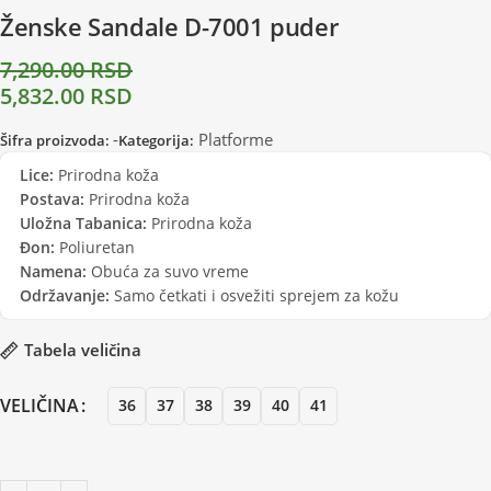
Ženske Sandale D-7001 puder
7,290.00
RSD
5,832.00
RSD
-
Platforme
Šifra proizvoda:
Kategorija:
Lice:
Prirodna koža
Postava:
Prirodna koža
Uložna Tabanica:
Prirodna koža
Đon:
Poliuretan
Namena:
Obuća za suvo vreme
Održavanje:
Samo četkati i osvežiti sprejem za kožu
Tabela veličina
VELIČINA
36
37
38
39
40
41