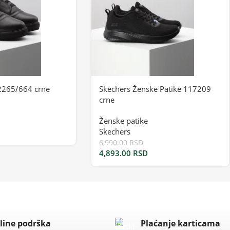
2265/664 crne
Skechers Ženske Patike 117209
crne
Ženske patike
Skechers
6,990.00
RSD
4,893.00
RSD
line podrška
Plaćanje karticama