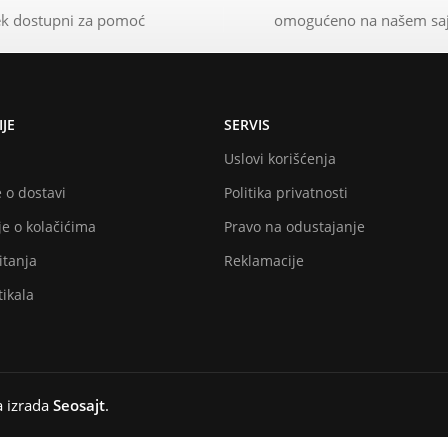
k dostupni za pomoć
omogućeno na našem sa
JE
SERVIS
Uslovi korišćenja
 o dostavi
Politika privatnosti
e o kolačićima
Pravo na odustajanje
itanja
Reklamacije
ikala
a izrada
Seosajt
.