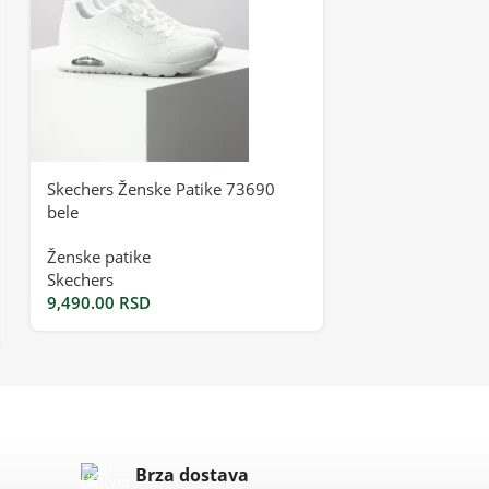
Skechers Ženske Patike 73690
Ženske Patike 
bele
Ženske patike
Ženske patike
Stefano
Skechers
7,105.00
RSD
9,490.00
RSD
Brza dostava