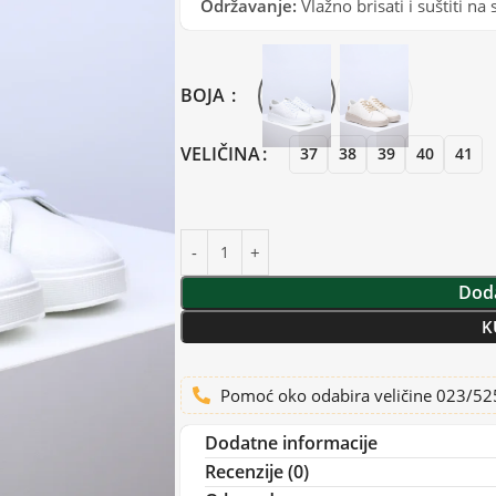
Održavanje:
Vlažno brisati i suštiti n
BOJA
VELIČINA
37
38
39
40
41
Doda
K
Pomoć oko odabira veličine 023/5
Dodatne informacije
Recenzije (0)