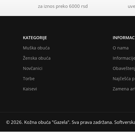
za iznos preko 6000 rsd
uve
KATEGORIJE
INFORMACI
Muška obuća
O nama
Ženska obuća
Informacije
Novčanici
Obaveštenj
Torbe
Najčešća p
Kaisevi
Zamena art
© 2026. Kožna obuća "Gazela". Sva prava zadržana. Softversk