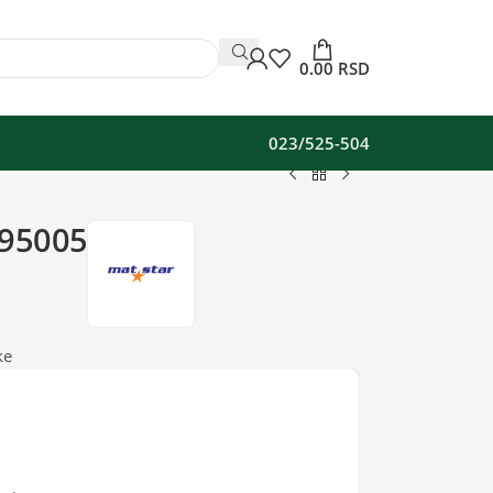
0.00
RSD
023/525-504
595005
ke