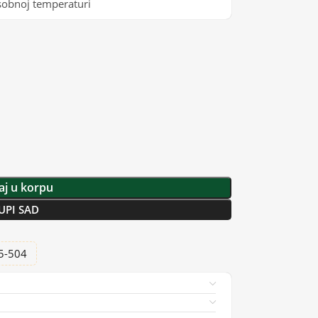
a sobnoj temperaturi
j u korpu
UPI SAD
25-504