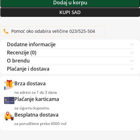
Dodaj u korpu
KUPI SAD
Pomoć oko odabira veličine 023/525-504
Dodatne informacije
Recenzije (0)
O brendu
Plaćanje i dostava
Brza dostava
na adresi za 1 do 3 dana
Plaćanje karticama
za sigurnu kupovinu
Besplatna dostava
za porudžbine preko 6000 rsd