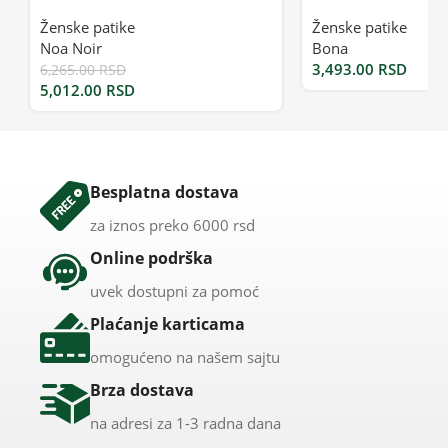
Ženske patike
Ženske patike
Noa Noir
Bona
3,493.00
RSD
6,265.00
RSD
5,012.00
RSD
Besplatna dostava
za iznos preko 6000 rsd
Online podrška
uvek dostupni za pomoć
Plaćanje karticama
omogućeno na našem sajtu
Brza dostava
na adresi za 1-3 radna dana