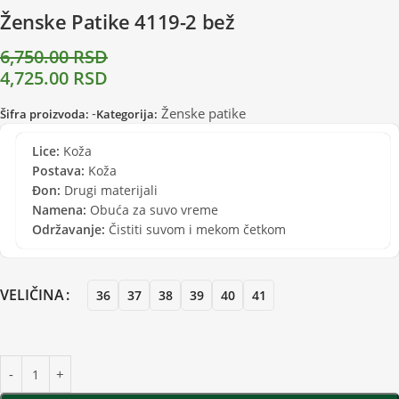
Ženske Patike 4119-2 bež
6,750.00
RSD
4,725.00
RSD
-
Ženske patike
Šifra proizvoda:
Kategorija:
Lice:
Koža
Postava:
Koža
Đon:
Drugi materijali
Namena:
Obuća za suvo vreme
Održavanje:
Čistiti suvom i mekom četkom
VELIČINA
36
37
38
39
40
41