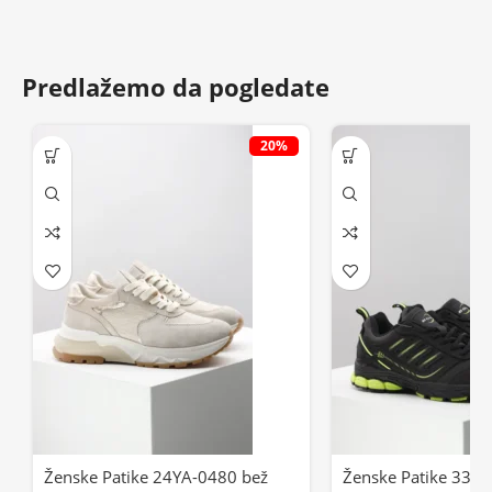
Predlažemo da pogledate
20%
Ženske Patike 24YA-0480 bež
Ženske Patike 3370