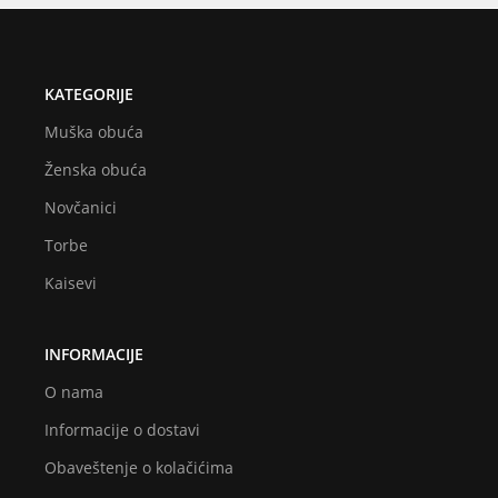
KATEGORIJE
Muška obuća
Ženska obuća
Novčanici
Torbe
Kaisevi
INFORMACIJE
O nama
Informacije o dostavi
Obaveštenje o kolačićima