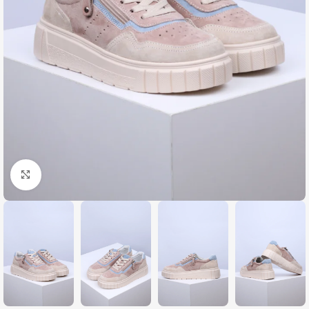
Zumiraj sliku