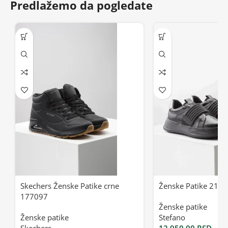
Predlažemo da pogledate
Skechers Ženske Patike crne
Ženske Patike 2130
177097
Ženske patike
Ženske patike
Stefano
Skechers
12,950.00
RSD