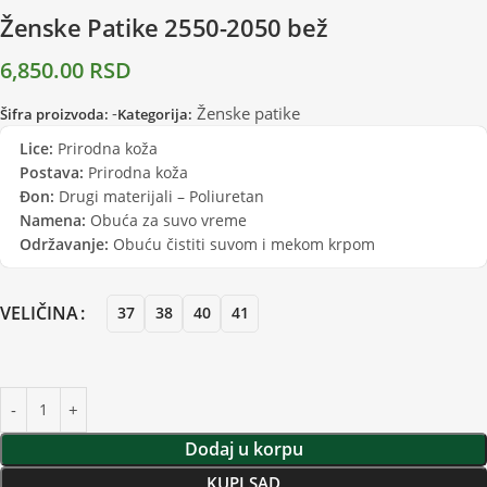
Ženske Patike 2550-2050 bež
6,850.00
RSD
-
Ženske patike
Šifra proizvoda:
Kategorija:
Lice:
Prirodna koža
Postava:
Prirodna koža
Đon:
Drugi materijali – Poliuretan
Namena:
Obuća za suvo vreme
Održavanje:
Obuću čistiti suvom i mekom krpom
VELIČINA
37
38
40
41
Dodaj u korpu
KUPI SAD