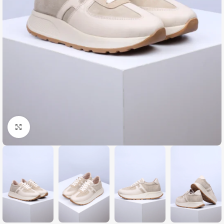
Zumiraj sliku