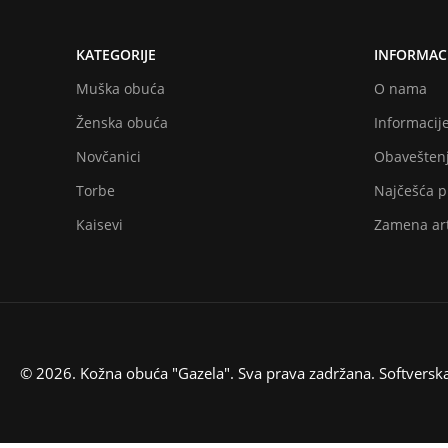
KATEGORIJE
INFORMACI
Muška obuća
O nama
Ženska obuća
Informacije
Novčanici
Obaveštenj
Torbe
Najčešća p
Kaisevi
Zamena art
© 2026. Kožna obuća "Gazela". Sva prava zadržana. Softversk