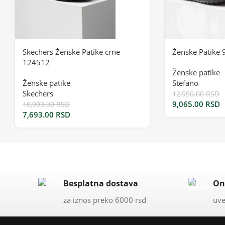
Skechers Ženske Patike crne
Ženske Patike 
124512
Ženske patike
Ženske patike
Stefano
Skechers
12,950.00
RSD
9,065.00
RSD
10,990.00
RSD
7,693.00
RSD
Besplatna dostava
On
za iznos preko 6000 rsd
uve