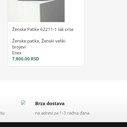
Ženske Patike 62211-1 lak crne
Ženske Patike 
Ženske patike
,
Ženski veliki
Ženske patike
brojevi
Bona
Enex
3,115.00
RSD
7,800.00
RSD
Brza dostava
jtu
na adresi za 1-3 radna dana