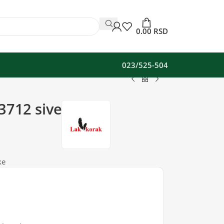
0.00
RSD
023/525-504
3712 sive
ke