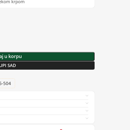
mekom krpom
j u korpu
UPI SAD
25-504