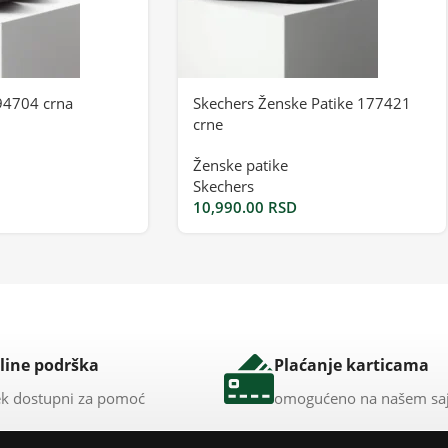
94704 crna
Skechers Ženske Patike 177421
crne
Ženske patike
Skechers
10,990.00
RSD
line podrška
Plaćanje karticama
k dostupni za pomoć
omogućeno na našem sa