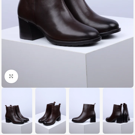
Zumiraj sliku