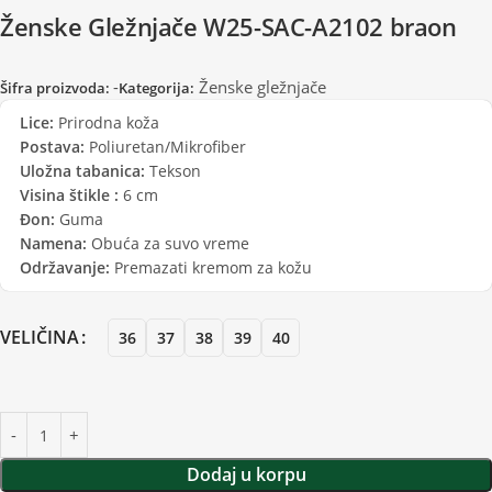
Ženske Gležnjače W25-SAC-A2102 braon
-
Ženske gležnjače
Šifra proizvoda:
Kategorija:
Lice:
Prirodna koža
Postava:
Poliuretan/Mikrofiber
Uložna tabanica:
Tekson
Visina štikle :
6 cm
Đon:
Guma
Namena:
Obuća za suvo vreme
Održavanje:
Premazati kremom za kožu
VELIČINA
36
37
38
39
40
Dodaj u korpu