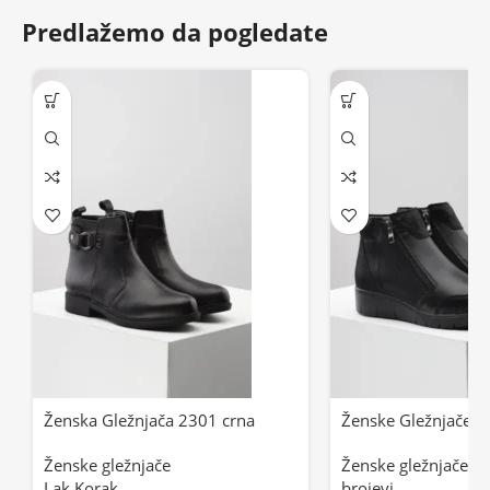
Predlažemo da pogledate
Ženska Gležnjača 2301 crna
Ženske Gležnjače 2
Ženske gležnjače
Ženske gležnjače
,
Ž
Lak Korak
brojevi