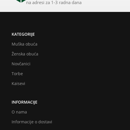
na adresi za 1-3 radna dana
KATEGORIJE
Muška obuća
Ženska obuća
Novčanici
Torbe
Kaisevi
INFORMACIJE
O nama
Informacije o dostavi