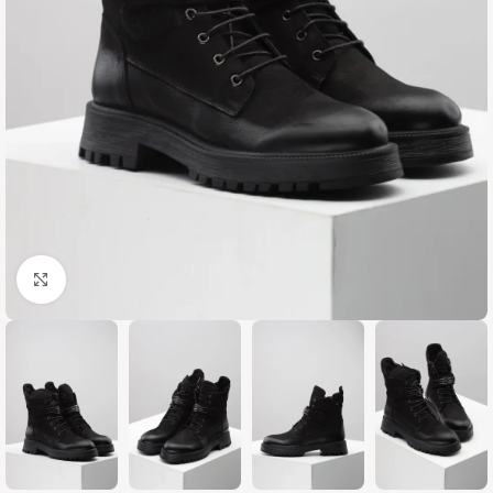
Zumiraj sliku