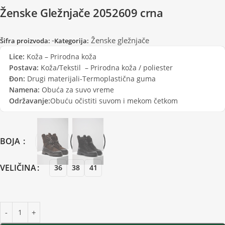
Ženske Gležnjače 2052609 crna
-
Ženske gležnjače
Šifra proizvoda:
Kategorija:
Lice:
Koža – Prirodna koža
Postava:
Koža/Tekstil – Prirodna koža / poliester
Đon:
Drugi materijali-Termoplastična guma
Namena:
Obuća za suvo vreme
Održavanje:
Obuću očistiti suvom i mekom četkom
BOJA
VELIČINA
36
38
41