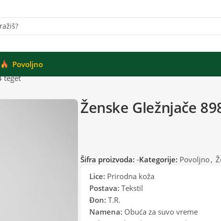
Povoljno
 teget
Ženske Gležnjače 89
Šifra proizvoda:
-
Kategorije:
Povoljno
,
Ž
Lice:
Prirodna koža
Postava:
Tekstil
Đon:
T.R.
Namena:
Obuća za suvo vreme