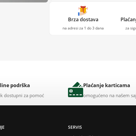
Brza dostava
Plaćan
na adresi za 1 do 3 dana
za si
line podrška
Plaćanje karticama
k dostupni za pomoć
omogućeno na našem sa
JE
SERVIS