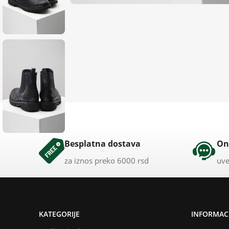
Besplatna dostava
On
za iznos preko 6000 rsd
uve
KATEGORIJE
INFORMACI