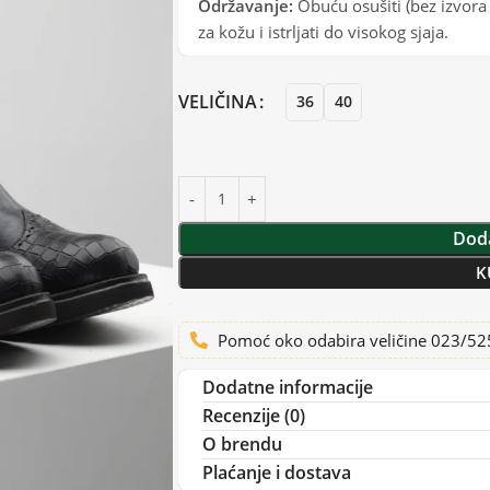
Održavanje:
Obuću osušiti (bez izvora
za kožu i istrljati do visokog sjaja.
VELIČINA
36
40
Doda
K
Pomoć oko odabira veličine 023/5
Dodatne informacije
Recenzije (0)
O brendu
Plaćanje i dostava