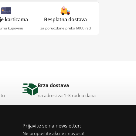
je karticama
Besplatna dostava
gurnu kupovinu
za porudžbine preko 6000 rsd
Brza dostava
jtu
na adresi za 1-3 radna dana
Prijavite se na newsletter:
Ne propustite akcije i novosti!