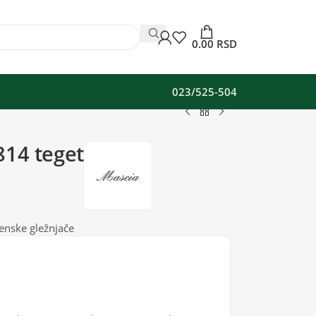
0.00
RSD
023/525-504
814 teget
enske gležnjače