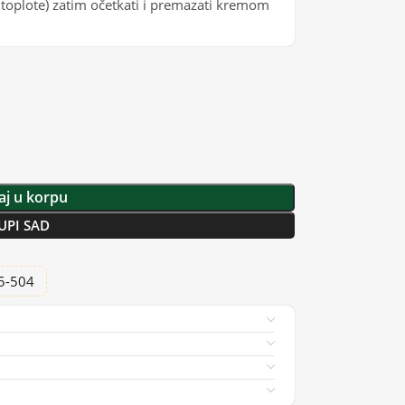
 toplote) zatim očetkati i premazati kremom
j u korpu
UPI SAD
25-504