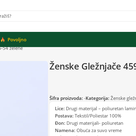
Povoljno
5-54 zelene
Ženske Gležnjače 45
Šifra proizvoda:
-
Kategorija:
Ženske glež
Lice:
Drugi materijal – poliuretan lami
Postava:
Tekstil/Poliestar 100%
Đon:
Drugi materijali- poliuretan
Namena:
Obuća za suvo vreme