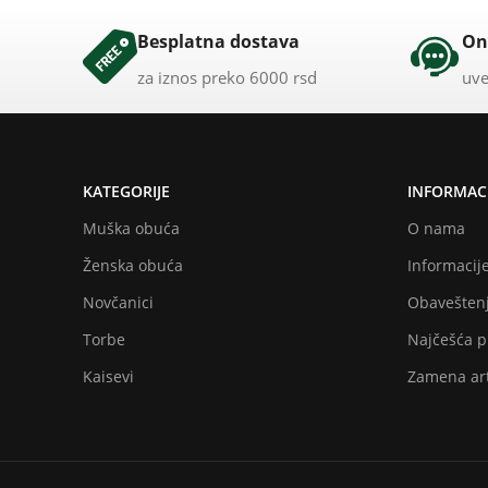
Besplatna dostava
On
za iznos preko 6000 rsd
uve
KATEGORIJE
INFORMACI
Muška obuća
O nama
Ženska obuća
Informacije
Novčanici
Obaveštenj
Torbe
Najčešća p
Kaisevi
Zamena art