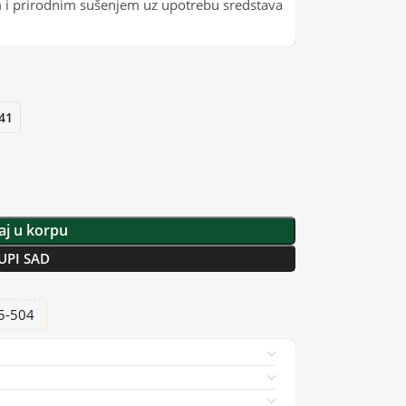
i prirodnim sušenjem uz upotrebu sredstava
41
j u korpu
UPI SAD
25-504