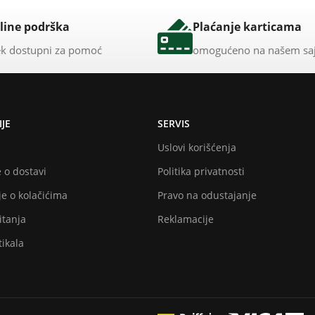
line podrška
Plaćanje karticama
k dostupni za pomoć
omogućeno na našem sa
JE
SERVIS
Uslovi korišćenja
 o dostavi
Politika privatnosti
e o kolačićima
Pravo na odustajanje
itanja
Reklamacije
ikala