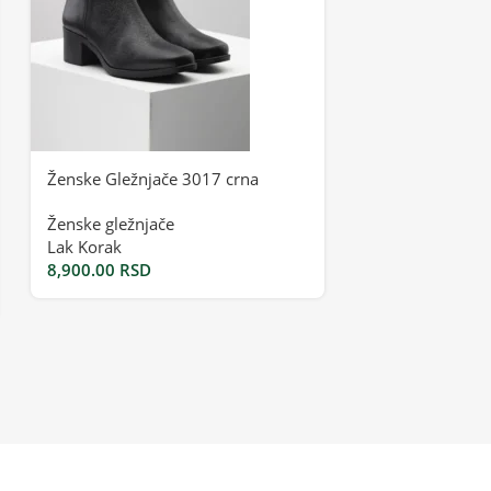
Ženske Gležnjače 3017 crna
Ženske Gležnja
Ženske gležnjače
Ženske gležnja
Lak Korak
Lak Korak
8,900.00
RSD
6,700.00
RSD