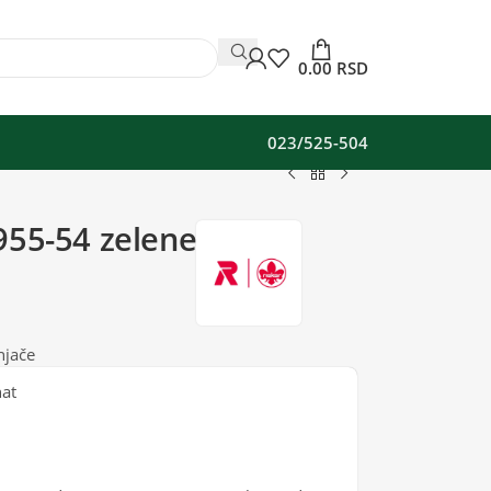
0.00
RSD
023/525-504
955-54 zelene
njače
nat