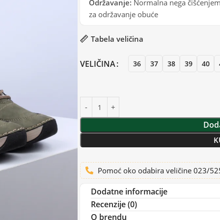
Održavanje:
Normalna nega čišćenjem 
za održavanje obuće
Tabela veličina
VELIČINA
36
37
38
39
40
Doda
K
Pomoć oko odabira veličine 023/5
Dodatne informacije
Recenzije (0)
O brendu