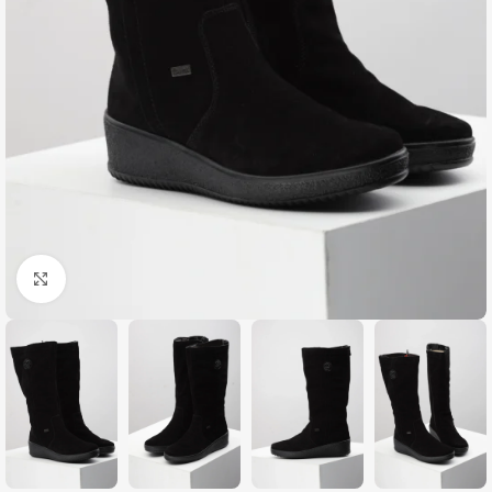
Zumiraj sliku