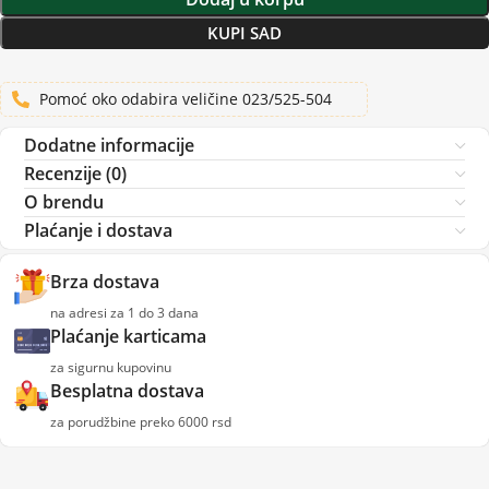
KUPI SAD
Pomoć oko odabira veličine 023/525-504
Dodatne informacije
Recenzije (0)
O brendu
Plaćanje i dostava
Brza dostava
na adresi za 1 do 3 dana
Plaćanje karticama
za sigurnu kupovinu
Besplatna dostava
za porudžbine preko 6000 rsd