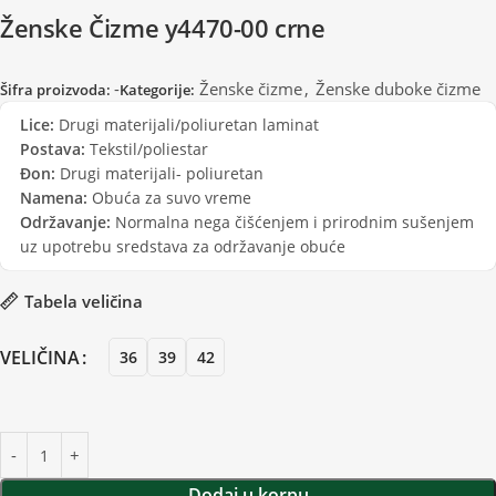
Ženske Čizme y4470-00 crne
-
Ženske čizme
,
Ženske duboke čizme
Šifra proizvoda:
Kategorije:
Lice:
Drugi materijali/poliuretan laminat
Postava:
Tekstil/poliestar
Đon:
Drugi materijali- poliuretan
Namena:
Obuća za suvo vreme
Održavanje:
Normalna nega čišćenjem i prirodnim sušenjem
uz upotrebu sredstava za održavanje obuće
Tabela veličina
VELIČINA
36
39
42
Dodaj u korpu