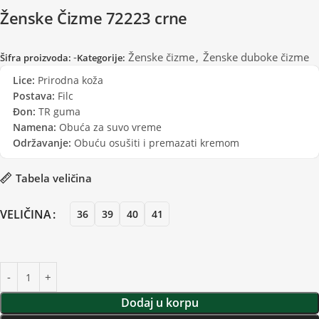
Ženske Čizme 72223 crne
-
Ženske čizme
,
Ženske duboke čizme
Šifra proizvoda:
Kategorije:
Lice:
Prirodna koža
Postava:
Filc
Đon:
TR guma
Namena:
Obuća za suvo vreme
Održavanje:
Obuću osušiti i premazati kremom
Tabela veličina
VELIČINA
36
39
40
41
Dodaj u korpu