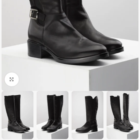
Zumiraj sliku