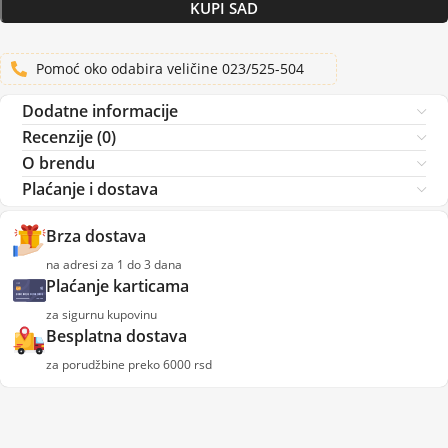
KUPI SAD
Pomoć oko odabira veličine 023/525-504
Dodatne informacije
Recenzije (0)
O brendu
Plaćanje i dostava
Brza dostava
na adresi za 1 do 3 dana
Plaćanje karticama
za sigurnu kupovinu
Besplatna dostava
za porudžbine preko 6000 rsd