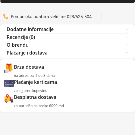
Pomoć oko odabira veličine 023/525-504
Dodatne informacije
Recenzije (0)
O brendu
Plaćanje i dostava
Brza dostava
na adresi za 1 do 3 dana
Plaćanje karticama
za sigurnu kupovinu
Besplatna dostava
za porudžbine preko 6000 rsd