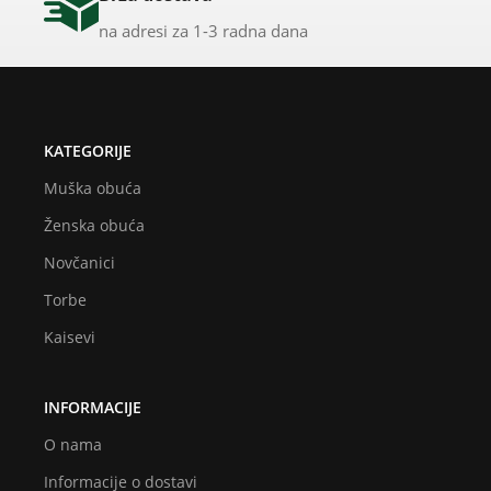
na adresi za 1-3 radna dana
KATEGORIJE
Muška obuća
Ženska obuća
Novčanici
Torbe
Kaisevi
INFORMACIJE
O nama
Informacije o dostavi