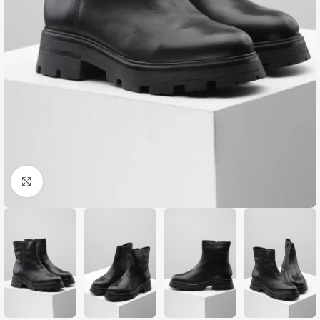
Zumiraj sliku