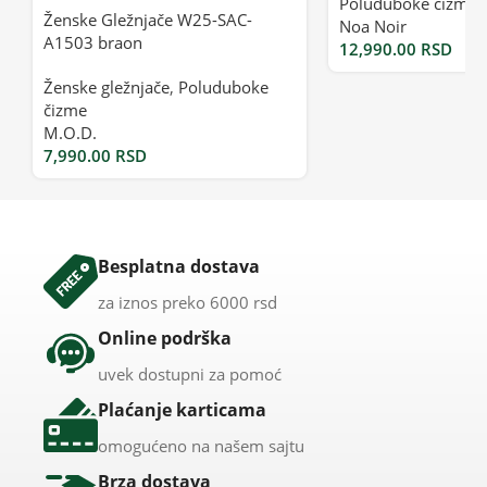
Poluduboke čizme
Ženske Gležnjače W25-SAC-
Noa Noir
A1503 braon
12,990.00
RSD
Ženske gležnjače
,
Poluduboke
čizme
M.O.D.
7,990.00
RSD
Besplatna dostava
za iznos preko 6000 rsd
Online podrška
uvek dostupni za pomoć
Plaćanje karticama
omogućeno na našem sajtu
Brza dostava