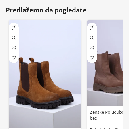
Predlažemo da pogledate
Ženske Poluduboke
bež