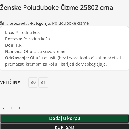
Ženske Poluduboke Čizme 25802 crna
-
Poluduboke čizme
Šifra proizvoda:
Kategorija:
Lice:
Prirodna koža
Postava:
Prirodna koža
Đon:
T.R.
Namena:
Obuća za suvo vreme
Održavanje:
Obuću osušiti (bez izvora toplote) zatim očetkati i
premazati kremom za kožu i istrljati do visokog sjaja.
VELIČINA
40
41
Dodaj u korpu
KUPI SAD