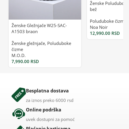
Ženske Poluduboke
bež
Poluduboke čizme
Ženske Gležnjače W25-SAC-
Noa Noir
A1503 braon
12,990.00
RSD
Ženske gležnjače
,
Poluduboke
čizme
M.O.D.
7,990.00
RSD
Besplatna dostava
za iznos preko 6000 rsd
Online podrška
uvek dostupni za pomoć
Plaćanje karticama