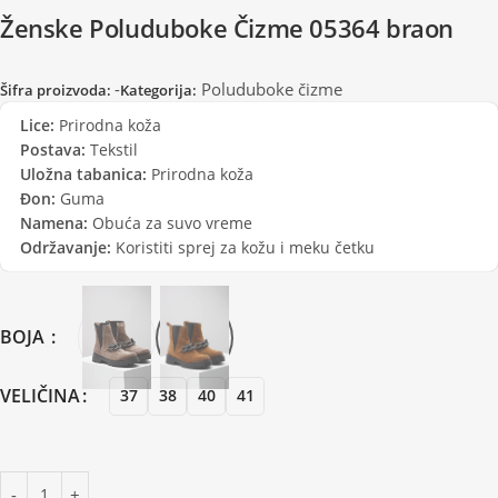
Ženske Poluduboke Čizme 05364 braon
-
Poluduboke čizme
Šifra proizvoda:
Kategorija:
Lice:
Prirodna koža
Postava:
Tekstil
Uložna tabanica:
Prirodna koža
Đon:
Guma
Namena:
Obuća za suvo vreme
Održavanje:
Koristiti sprej za kožu i meku četku
BOJA
VELIČINA
37
38
40
41