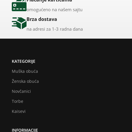
omogućeno na našem sajtu
Brza dostava
na adresi za 1-3 radna dana
KATEGORIJE
Muška obuća
Ženska obuća
Novčanici
Torbe
Kaisevi
INFORMACIJE