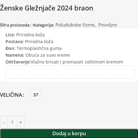
Ženske Gležnjače 2024 braon
-
Poluduboke čizme
,
Povoljno
Šifra proizvoda:
Kategorije:
Lice:
Prirodna koža
Postava:
Prirodna koža
Đon:
Termoplastična guma
Namena:
Obuća za suvo vreme
Održavanje:
Vlažno brisati i premazati zaštitnom kremom
VELIČINA
37
Dodaj u korpu