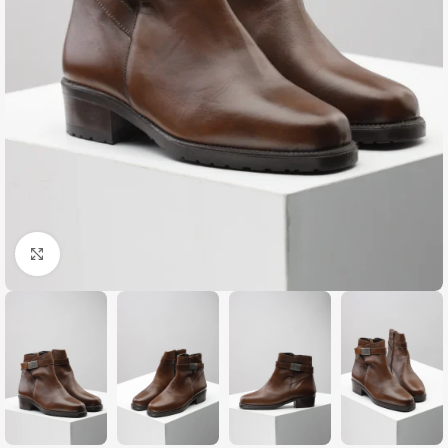
Zumiraj sliku