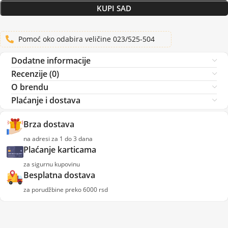
KUPI SAD
Pomoć oko odabira veličine 023/525-504
Dodatne informacije
Recenzije (0)
O brendu
Plaćanje i dostava
Brza dostava
na adresi za 1 do 3 dana
Plaćanje karticama
za sigurnu kupovinu
Besplatna dostava
za porudžbine preko 6000 rsd