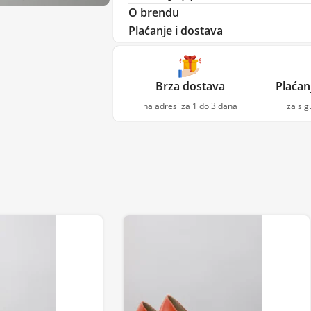
O brendu
Plaćanje i dostava
Brza dostava
Plaćan
na adresi za 1 do 3 dana
za si