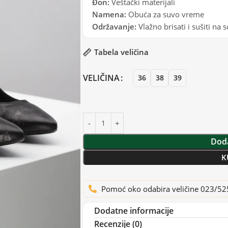
Đon:
Veštački materijali
Namena:
Obuća za suvo vreme
Održavanje:
Vlažno brisati i sušiti na
Tabela veličina
VELIČINA
36
38
39
Doda
K
Pomoć oko odabira veličine 023/5
Dodatne informacije
Recenzije (0)