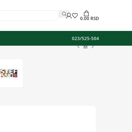
0.00
RSD
023/525-504
a