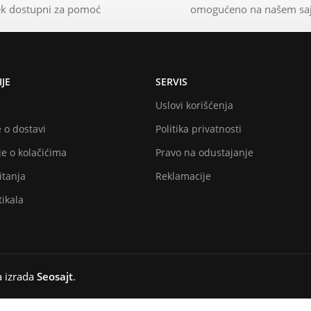
k dostupni za pomoć
omogućeno na našem sa
JE
SERVIS
Uslovi korišćenja
 o dostavi
Politika privatnosti
e o kolačićima
Pravo na odustajanje
itanja
Reklamacije
ikala
a izrada
Seosajt
.