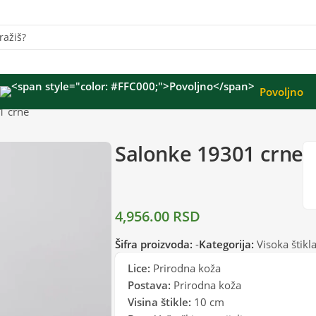
Povoljno
1 crne
Salonke 19301 crne
4,956.00
RSD
Šifra proizvoda:
-
Kategorija:
Visoka štikl
Lice:
Prirodna koža
Postava:
Prirodna koža
Visina štikle:
10 cm