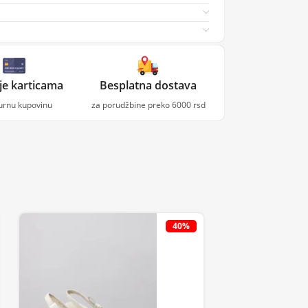
je karticama
Besplatna dostava
gurnu kupovinu
za porudžbine preko 6000 rsd
40%