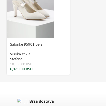
Salonke 95901 bele
Salonke 95901
Visoka štikla
Visoka štikla
Stefano
Stefano
10,300.00
RSD
10,300.00
RSD
6,180.00
RSD
6,180.00
RSD
Brza dostava