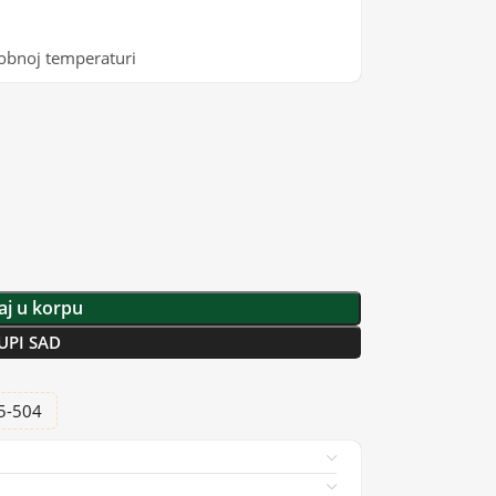
 sobnoj temperaturi
j u korpu
UPI SAD
25-504