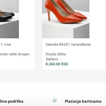
-1 crne
Salonke 86201 narandžaste
enski veliki brojevi
Visoka štikla
Stefano
8,260.00
RSD
line podrška
Plaćanje karticama