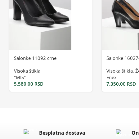
Salonke 11092 crne
Salonke 16027
Visoka štikla
Visoka štikla
,
Ž
"MIS"
Enex
5,580.00
RSD
7,350.00
RSD
Besplatna dostava
On