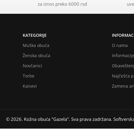
za iznos preko 6000 rsd
uve
KATEGORIJE
INFORMACI
Muška obuća
O nama
Ženska obuća
Informacije
Novčanici
Obaveštenj
Torbe
Najčešća p
Kaisevi
Zamena art
© 2026. Kožna obuća "Gazela". Sva prava zadržana. Softversk