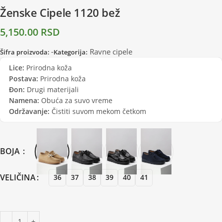
Ženske Cipele 1120 bež
5,150.00
RSD
-
Ravne cipele
Šifra proizvoda:
Kategorija:
Lice:
Prirodna koža
Postava:
Prirodna koža
Đon:
Drugi materijali
Namena:
Obuća za suvo vreme
Održavanje:
Čistiti suvom mekom četkom
BOJA
VELIČINA
36
37
38
39
40
41