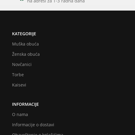
na adresi za 1-3 radna dana
KATEGORIJE
Muška obuća
Ženska obuća
Novčanici
Torbe
Kaisevi
INFORMACIJE
O nama
Informacije o dostavi
Obaveštenje o kolačićima