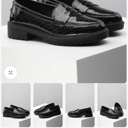
Zumiraj sliku