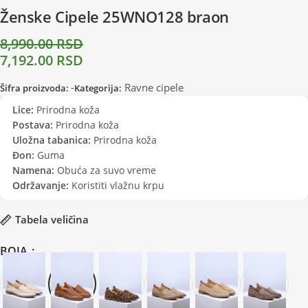
Ženske Cipele 25WNO128 braon
8,990.00
RSD
7,192.00
RSD
-
Ravne cipele
Šifra proizvoda:
Kategorija:
Lice:
Prirodna koža
Postava:
Prirodna koža
Uložna tabanica:
Prirodna koža
Đon:
Guma
Namena:
Obuća za suvo vreme
Održavanje:
Koristiti vlažnu krpu
Tabela veličina
BOJA