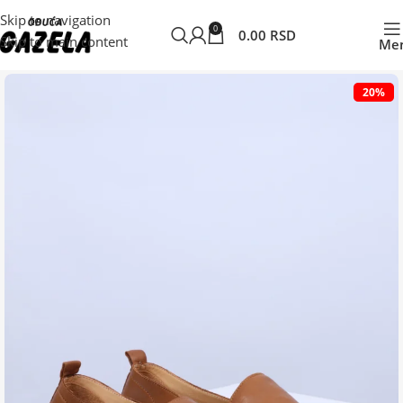
Skip to navigation
0
0.00
RSD
Skip to main content
Me
Početna
Ženska obuća
Ženske cipele
Ravne cipele
20%