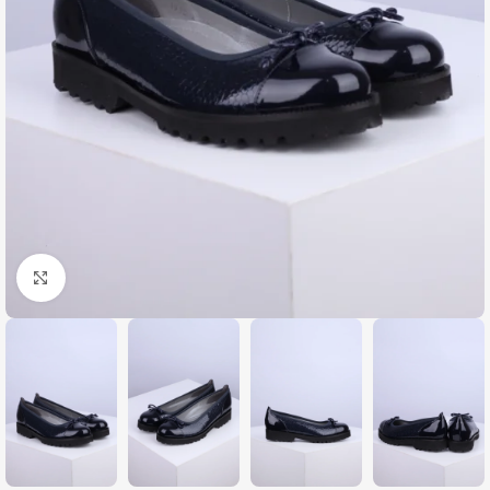
Zumiraj sliku