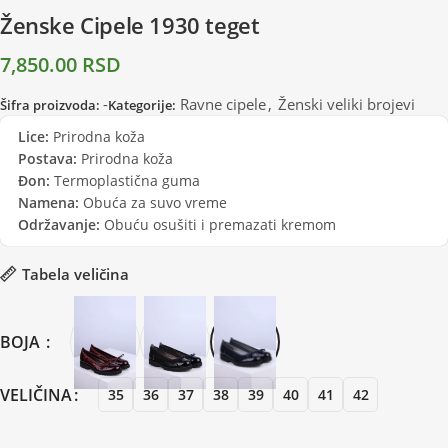
Ženske Cipele 1930 teget
7,850.00
RSD
-
Ravne cipele
,
Ženski veliki brojevi
Šifra proizvoda:
Kategorije:
Lice:
Prirodna koža
Postava:
Prirodna koža
Đon:
Termoplastična guma
Namena:
Obuća za suvo vreme
Održavanje:
Obuću osušiti i premazati kremom
Tabela veličina
BOJA
VELIČINA
35
36
37
38
39
40
41
42