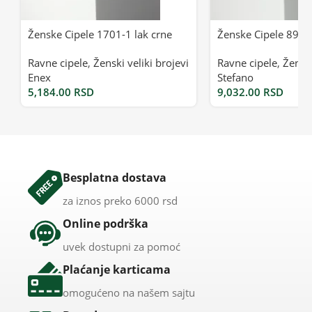
Ženske Cipele 1701-1 lak crne
Ženske Cipele 8930
Ravne cipele
,
Ženski veliki brojevi
Ravne cipele
,
Ženski
Enex
Stefano
5,184.00
RSD
9,032.00
RSD
Besplatna dostava
za iznos preko 6000 rsd
Online podrška
uvek dostupni za pomoć
Plaćanje karticama
omogućeno na našem sajtu