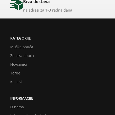
Brza dostava
na adresi za 1-3 radna dana
KATEGORIJE
Muška obuća
Ženska obuća
Novčanici
Torbe
Kaisevi
INFORMACIJE
O nama