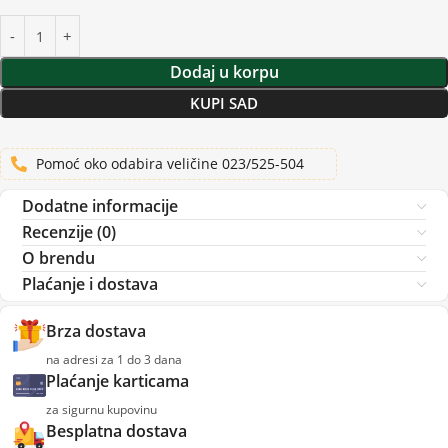
Dodaj u korpu
KUPI SAD
Pomoć oko odabira veličine 023/525-504
Dodatne informacije
Recenzije (0)
O brendu
Plaćanje i dostava
Brza dostava
na adresi za 1 do 3 dana
Plaćanje karticama
za sigurnu kupovinu
Besplatna dostava