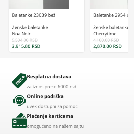
Baletanke 23039 bež
Baletanke 2954 crn
Ženske baletanke
Ženske baletanke
Noa Noir
Cherrytime
5,594.00
RSD
4,100.00
RSD
3,915.80
RSD
2,870.00
RSD
Besplatna dostava
za iznos preko 6000 rsd
Online podrška
uvek dostupni za pomoć
Plaćanje karticama
omogućeno na našem sajtu