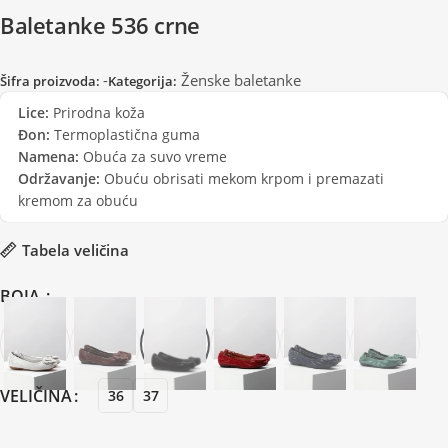
Baletanke 536 crne
-
Ženske baletanke
Šifra proizvoda:
Kategorija:
Lice:
Prirodna koža
Đon:
Termoplastična guma
Namena:
Obuća za suvo vreme
Održavanje:
Obuću obrisati mekom krpom i premazati
kremom za obuću
Tabela veličina
BOJA
VELIČINA
36
37