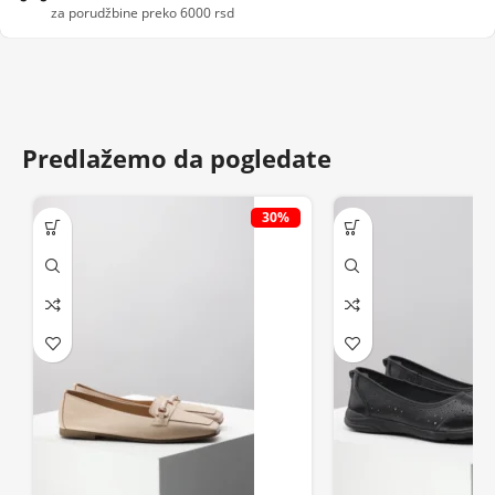
za porudžbine preko 6000 rsd
Predlažemo da pogledate
30%