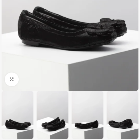
Zumiraj sliku