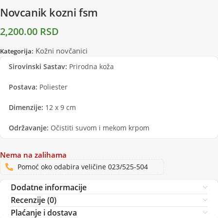
Novcanik kozni fsm
2,200.00
RSD
Kožni novčanici
Kategorija:
Sirovinski Sastav:
Prirodna koža
Postava:
Poliester
Dimenzije:
12 x 9 cm
Održavanje:
Očistiti suvom i mekom krpom
Nema na zalihama
Pomoć oko odabira veličine 023/525-504
Dodatne informacije
Recenzije (0)
Plaćanje i dostava