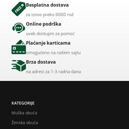
Besplatna dostava
za iznos preko 6000 rsd
Online podrška
uvek dostupni za pomoć
Plaćanje karticama
omogućeno na našem sajtu
Brza dostava
na adresi za 1-3 radna dana
KATEGORIJE
Muška obuća
Ženska obuća