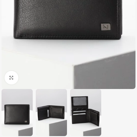
Zumiraj sliku