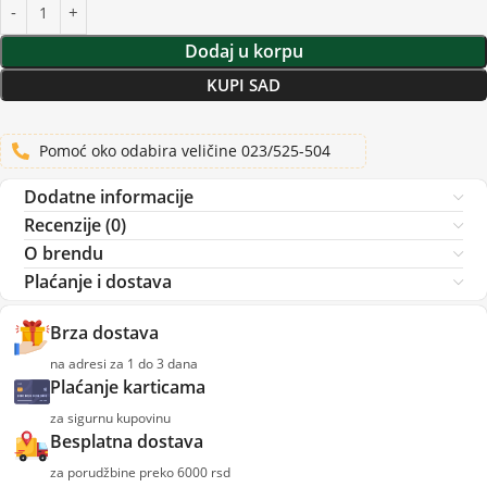
Dodaj u korpu
KUPI SAD
Pomoć oko odabira veličine 023/525-504
Dodatne informacije
Recenzije (0)
O brendu
Plaćanje i dostava
Brza dostava
na adresi za 1 do 3 dana
Plaćanje karticama
za sigurnu kupovinu
Besplatna dostava
za porudžbine preko 6000 rsd