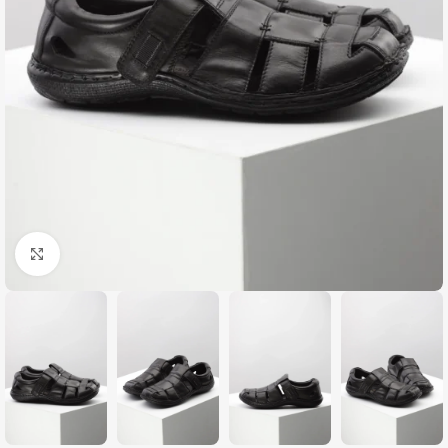
Zumiraj sliku