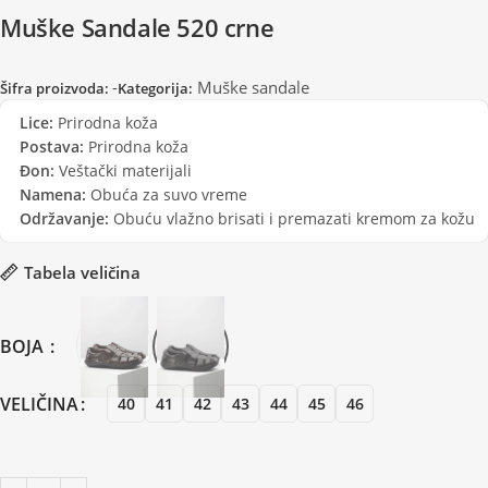
Muške Sandale 520 crne
-
Muške sandale
Šifra proizvoda:
Kategorija:
Lice:
Prirodna koža
Postava:
Prirodna koža
Đon:
Veštački materijali
Namena:
Obuća za suvo vreme
Održavanje:
Obuću vlažno brisati i premazati kremom za kožu
Tabela veličina
BOJA
VELIČINA
40
41
42
43
44
45
46