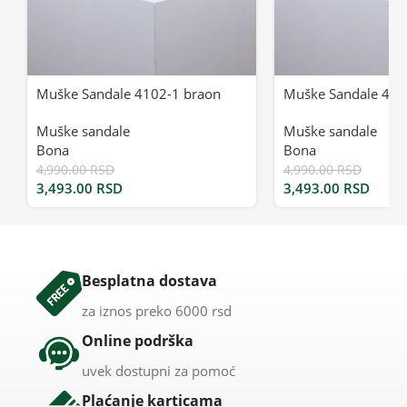
Muške Sandale 4102-1 braon
Muške Sandale 410
Muške sandale
Muške sandale
Bona
Bona
4,990.00
RSD
4,990.00
RSD
3,493.00
RSD
3,493.00
RSD
Besplatna dostava
za iznos preko 6000 rsd
Online podrška
uvek dostupni za pomoć
Plaćanje karticama