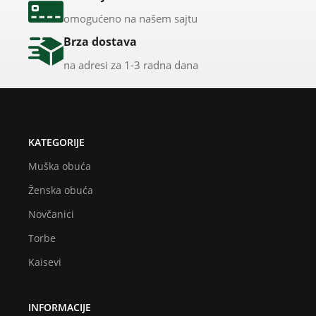
omogućeno na našem sajtu
Brza dostava
na adresi za 1-3 radna dana
KATEGORIJE
Muška obuća
Ženska obuća
Novčanici
Torbe
Kaisevi
INFORMACIJE