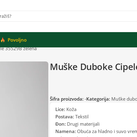
Povoljno
le 35529B zelena
Muške Duboke Cipel
Šifra proizvoda:
-
Kategorija:
Muške dubo
Lice:
Koža
Postava:
Tekstil
Đon:
Drugi materijali
Namena:
Obuća za hladno i suvo vre