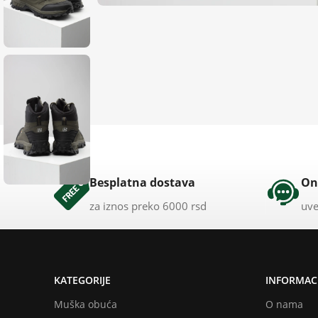
Besplatna dostava
On
za iznos preko 6000 rsd
uve
KATEGORIJE
INFORMACI
Muška obuća
O nama