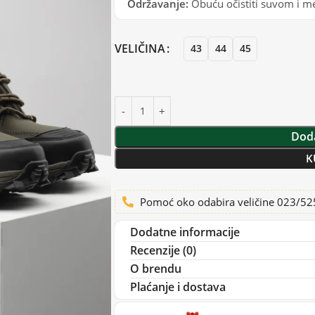
Održavanje:
Obuću očistiti suvom i 
VELIČINA
43
44
45
Doda
K
Pomoć oko odabira veličine 023/5
Dodatne informacije
Recenzije (0)
O brendu
Plaćanje i dostava