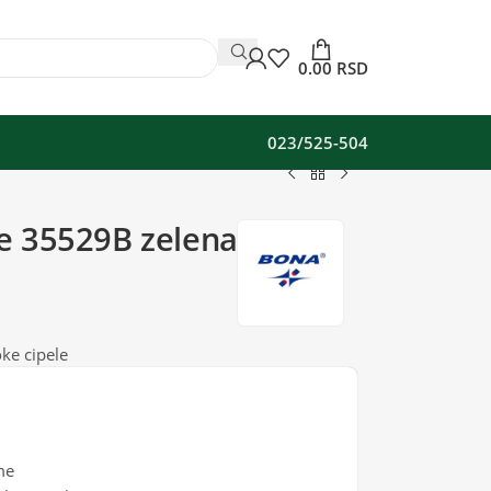
0.00
RSD
023/525-504
e 35529B zelena
ke cipele
me