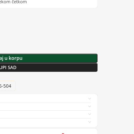
mekom četkom
j u korpu
UPI SAD
25-504