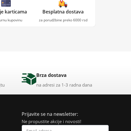
je karticama
Besplatna dostava
gurnu kupovinu
za porudžbine preko 6000 rsd
Brza dostava
jtu
na adresi za 1-3 radna dana
Prijavite se na newsletter:
Ne propustite akcije i novosti!