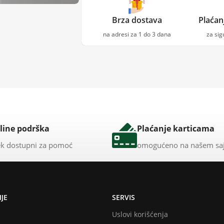
Brza dostava
Plaćan
na adresi za 1 do 3 dana
za si
line podrška
Plaćanje karticama
k dostupni za pomoć
omogućeno na našem sa
JE
SERVIS
Uslovi korišćenja