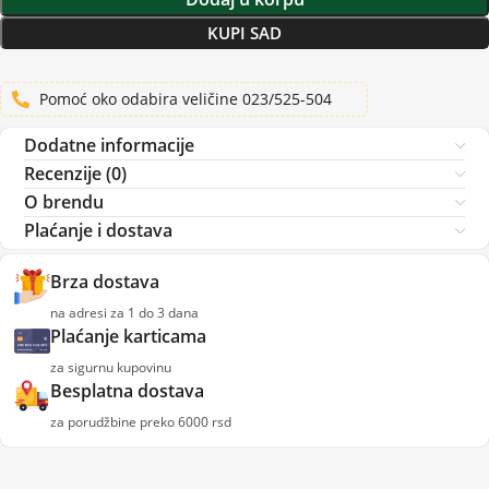
KUPI SAD
Pomoć oko odabira veličine 023/525-504
Dodatne informacije
Recenzije (0)
O brendu
Plaćanje i dostava
Brza dostava
na adresi za 1 do 3 dana
Plaćanje karticama
za sigurnu kupovinu
Besplatna dostava
za porudžbine preko 6000 rsd