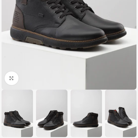
Zumiraj sliku