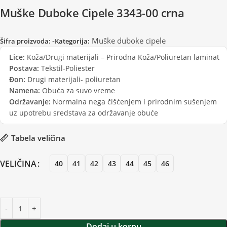
Muške Duboke Cipele 3343-00 crna
-
Muške duboke cipele
Šifra proizvoda:
Kategorija:
Lice:
Koža/Drugi materijali – Prirodna Koža/Poliuretan laminat
Postava:
Tekstil-Poliester
Đon:
Drugi materijali- poliuretan
Namena:
Obuća za suvo vreme
Održavanje:
Normalna nega čišćenjem i prirodnim sušenjem
uz upotrebu sredstava za održavanje obuće
Tabela veličina
VELIČINA
40
41
42
43
44
45
46
Dodaj u korpu