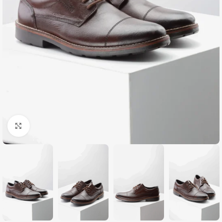
Zumiraj sliku