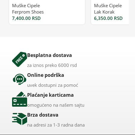
Muške Cipele
Muške Cipele
Ferprom Shoes
Lak Korak
7,400.00
RSD
6,350.00
RSD
Besplatna dostava
za iznos preko 6000 rsd
Online podrška
uvek dostupni za pomoć
Plaćanje karticama
omogućeno na našem sajtu
Brza dostava
na adresi za 1-3 radna dana