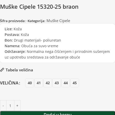
Muške Cipele 15320-25 braon
-
Muške Cipele
Šifra proizvoda:
Kategorija:
Lice:
Koža
Postava:
Koža
Đon:
Drugi materijali- poliuretan
Namena:
Obuća za suvo vreme
Održavanje:
Normalna nega čišćenjem i prirodnim sušenjem
uz upotrebu sredstava za održavanje obuće
Tabela veličina
VELIČINA
40
41
42
43
44
45
Dodaj u korpu