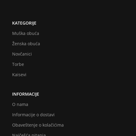
KATEGORIJE
Muška obuća
Ženska obuća
Novčanici
Torbe
Kaisevi
INFORMACIJE
O nama
Informacije o dostavi
Obaveštenje o kolačićima
Najčešća pitanja