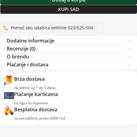
KUPI SAD
Pomoć oko odabira veličine 023/525-504
Dodatne informacije
Recenzije (0)
O brendu
Plaćanje i dostava
Brza dostava
na adresi za 1 do 3 dana
Plaćanje karticama
za sigurnu kupovinu
Besplatna dostava
za porudžbine preko 6000 rsd