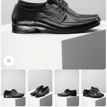
Zumiraj sliku