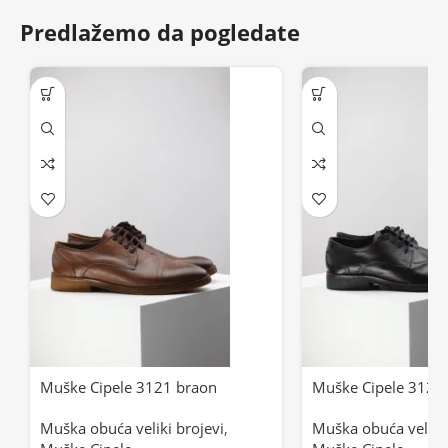
Predlažemo da pogledate
Muške Cipele 3121 braon
Muške Cipele 3121 
Muška obuća veliki brojevi
,
Muška obuća veliki 