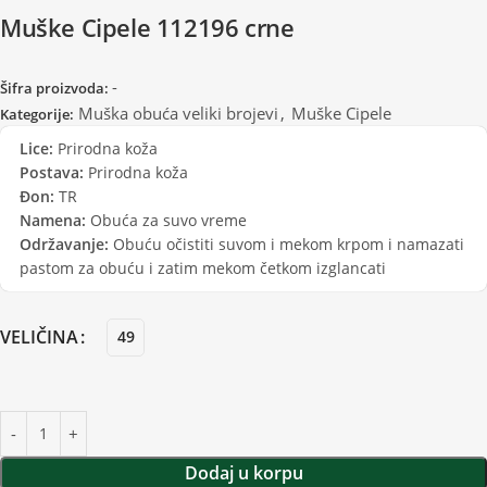
Muške Cipele 112196 crne
-
Šifra proizvoda:
Muška obuća veliki brojevi
,
Muške Cipele
Kategorije:
Lice:
Prirodna koža
Postava:
Prirodna koža
Đon:
TR
Namena:
Obuća za suvo vreme
Održavanje:
Obuću očistiti suvom i mekom krpom i namazati
pastom za obuću i zatim mekom četkom izglancati
VELIČINA
49
Dodaj u korpu