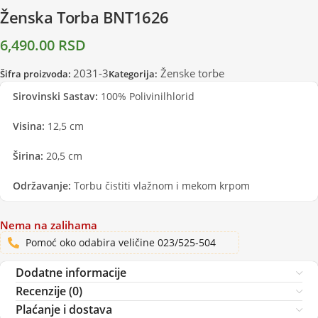
Ženska Torba BNT1626
6,490.00
RSD
2031-3
Ženske torbe
Šifra proizvoda:
Kategorija:
Sirovinski Sastav:
100% Polivinilhlorid
Visina:
12,5 cm
Širina:
20,5 cm
Održavanje:
Torbu čistiti vlažnom i mekom krpom
Nema na zalihama
Pomoć oko odabira veličine 023/525-504
Dodatne informacije
Recenzije (0)
Plaćanje i dostava