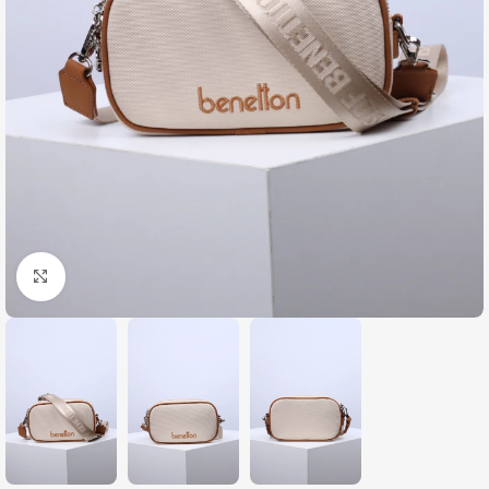
Zumiraj sliku