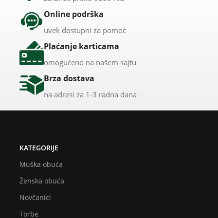
Online podrška
uvek dostupni za pomoć
Plaćanje karticama
omogućeno na našem sajtu
Brza dostava
na adresi za 1-3 radna dana
KATEGORIJE
Muška obuća
Ženska obuća
Novčanici
Torbe