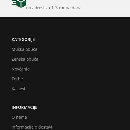
na adresi za 1-3 radna dana
KATEGORIJE
Muška obuća
Ženska obuća
Novčanici
Torbe
Kaisevi
INFORMACIJE
O nama
Informacije o dostavi