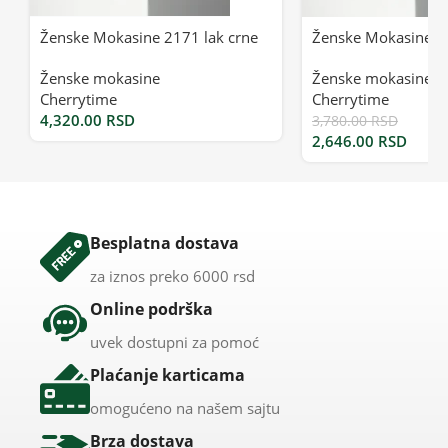
Ženske Mokasine 2171 lak crne
Ženske Mokasine 2
Ženske mokasine
Ženske mokasine
Cherrytime
Cherrytime
4,320.00
RSD
3,780.00
RSD
2,646.00
RSD
Besplatna dostava
za iznos preko 6000 rsd
Online podrška
uvek dostupni za pomoć
Plaćanje karticama
omogućeno na našem sajtu
Brza dostava