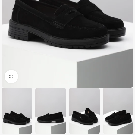
Zumiraj sliku