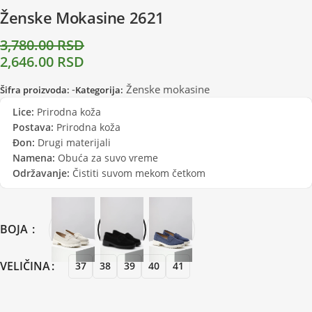
Ženske Mokasine 2621
3,780.00
RSD
2,646.00
RSD
-
Ženske mokasine
Šifra proizvoda:
Kategorija:
Lice:
Prirodna koža
Postava:
Prirodna koža
Đon:
Drugi materijali
Namena:
Obuća za suvo vreme
Održavanje:
Čistiti suvom mekom četkom
BOJA
VELIČINA
37
38
39
40
41