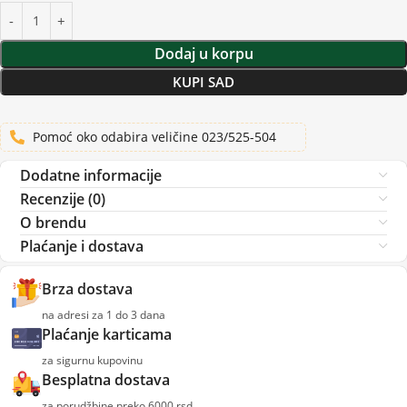
Dodaj u korpu
KUPI SAD
Pomoć oko odabira veličine 023/525-504
Dodatne informacije
Recenzije (0)
O brendu
Plaćanje i dostava
Brza dostava
na adresi za 1 do 3 dana
Plaćanje karticama
za sigurnu kupovinu
Besplatna dostava
za porudžbine preko 6000 rsd