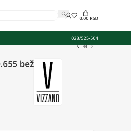
0.00
RSD
023/525-504
.655 bež
a