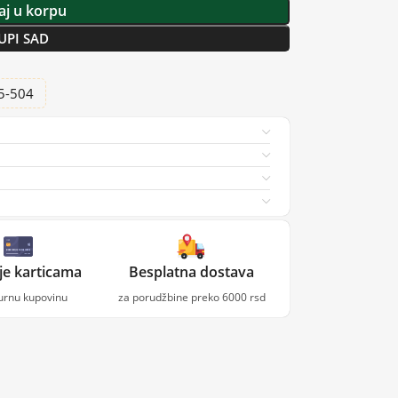
j u korpu
UPI SAD
25-504
je karticama
Besplatna dostava
gurnu kupovinu
za porudžbine preko 6000 rsd