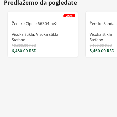
Predlažemo da pogledate
40%
Ženske Cipele 66304 bež
Ženske Sandal
Visoka štikla
,
Visoka štikla
Visoka štikla
Stefano
Stefano
10,800.00
RSD
9,100.00
RSD
6,480.00
RSD
5,460.00
RSD