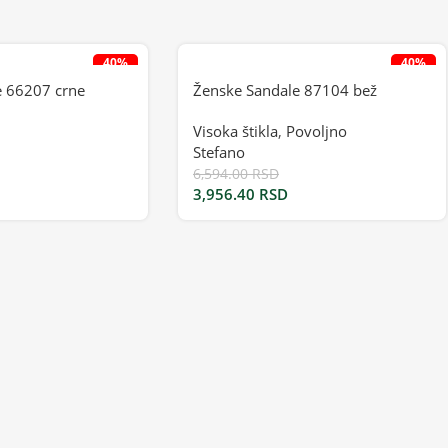
40%
40%
e 66207 crne
Ženske Sandale 87104 bež
Visoka štikla
,
Povoljno
Stefano
6,594.00
RSD
3,956.40
RSD