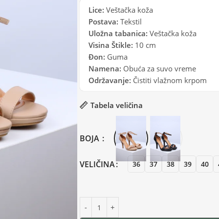
Lice:
Veštačka koža
Postava:
Tekstil
Uložna tabanica:
Veštačka koža
Visina Štikle:
10 cm
Đon:
Guma
Namena:
Obuća za suvo vreme
Održavanje:
Čistiti vlažnom krpom
Tabela veličina
BOJA
VELIČINA
36
37
38
39
40