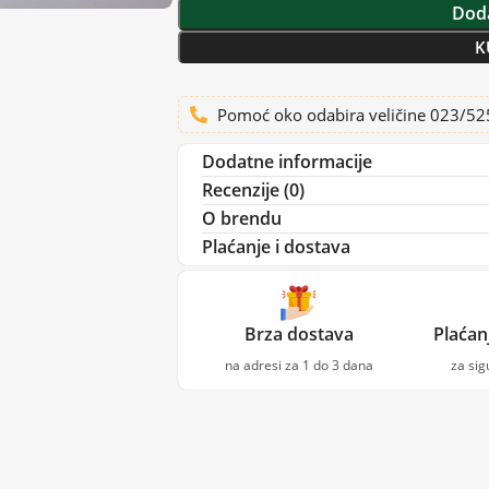
Doda
K
Pomoć oko odabira veličine 023/5
Dodatne informacije
Recenzije (0)
O brendu
Plaćanje i dostava
Brza dostava
Plaćan
na adresi za 1 do 3 dana
za si