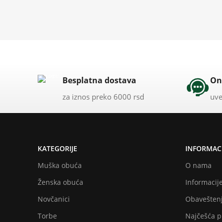
Besplatna dostava
On
za iznos preko 6000 rsd
uve
KATEGORIJE
INFORMACI
Muška obuća
O nama
Ženska obuća
Informacije
Novčanici
Obaveštenj
Torbe
Najčešća p