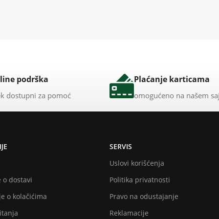
line podrška
Plaćanje karticama
k dostupni za pomoć
omogućeno na našem sa
JE
SERVIS
Uslovi korišćenja
 o dostavi
Politika privatnosti
e o kolačićima
Pravo na odustajanje
itanja
Reklamacije