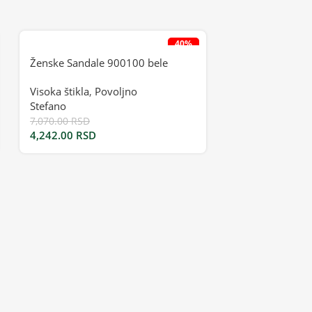
40%
Ženske Sandale 900100 bele
Visoka štikla
,
Povoljno
Stefano
7,070.00
RSD
4,242.00
RSD
Ženske Sandale
Visoka štikla
,
P
Stefano