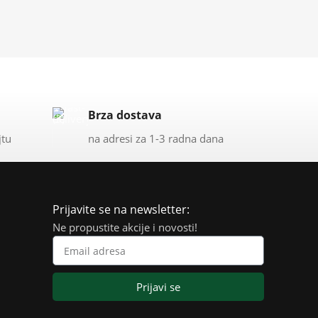
7,680.00
RSD
4,608.00
RSD
Brza dostava
jtu
na adresi za 1-3 radna dana
Prijavite se na newsletter:
Ne propustite akcije i novosti!
Prijavi se