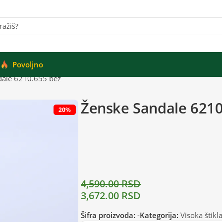
Povoljno
dale 6210.655 bež
Ženske Sandale 6210
20%
4,590.00
RSD
3,672.00
RSD
Šifra proizvoda:
-
Kategorija:
Visoka štikl