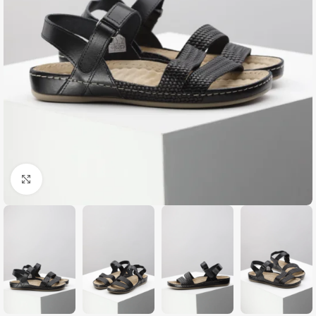
Zumiraj sliku