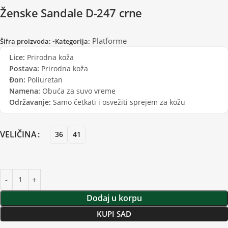
Ženske Sandale D-247 crne
-
Platforme
Šifra proizvoda:
Kategorija:
Lice:
Prirodna koža
Postava:
Prirodna koža
Đon:
Poliuretan
Namena:
Obuća za suvo vreme
Održavanje:
Samo četkati i osvežiti sprejem za kožu
VELIČINA
36
41
Dodaj u korpu
KUPI SAD