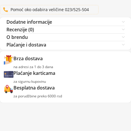
Pomoć oko odabira veličine 023/525-504
Dodatne informacije
Recenzije (0)
O brendu
Plaćanje i dostava
Brza dostava
na adresi za 1 do 3 dana
Plaćanje karticama
za sigurnu kupovinu
Besplatna dostava
za porudžbine preko 6000 rsd