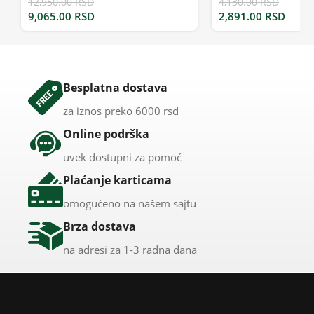
12,950.00
RSD
4,130.00
RSD
9,065.00
RSD
2,891.00
RSD
Besplatna dostava
za iznos preko 6000 rsd
Online podrška
uvek dostupni za pomoć
Plaćanje karticama
omogućeno na našem sajtu
Brza dostava
na adresi za 1-3 radna dana