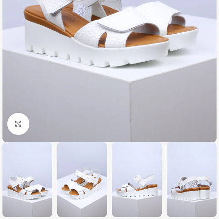
Zumiraj sliku