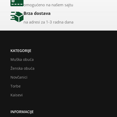
omogućeno na našem sajtu
Brza dostava
na adresi za 1-3 radna dana
KATEGORIJE
Muška obuća
Ženska obuća
Novčanici
Torbe
Kaisevi
INFORMACIJE