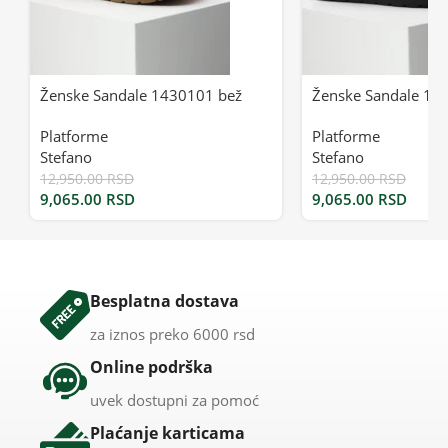
Ženske Sandale 1430101 bež
Ženske Sandale 14
Platforme
Platforme
Stefano
Stefano
12,950.00
RSD
12,950.00
RSD
9,065.00
RSD
9,065.00
RSD
Besplatna dostava
za iznos preko 6000 rsd
Online podrška
uvek dostupni za pomoć
Plaćanje karticama