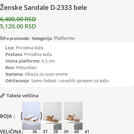
Ženske Sandale D-2333 bele
6,400.00
RSD
5,120.00
RSD
-
Platforme
Šifra proizvoda:
Kategorija:
Lice:
Prirodna koža
Postava:
Prirodna koža
Visina platforme:
6.5 cm
Đon:
Poliuretan
Namena:
Obuća za suvo vreme
Održavanje:
Samo četkati i osvežiti sprejem za kožu
Tabela veličina
BOJA
VELIČINA
36
37
38
39
40
41