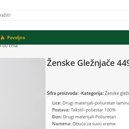
Povoljno
0-00 crna
Ženske Gležnjače 44
Šifra proizvoda:
-
Kategorija:
Ženske glež
Lice:
Drugi materijali-poliuretan lamin
Postava:
Tekstil–poliestar 100%
Đon:
Drugi materijali-Poliuretan
Namena:
Obuća za suvo vreme