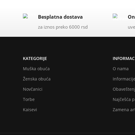
Besplatna dostava
On
za iznos preko 6000 rsd
uve
KATEGORIJE
INFORMACI
Muška obuća
O nama
Ženska obuća
Informacije
Novčanici
Obaveštenj
Torbe
Najčešća p
Kaisevi
Zamena art