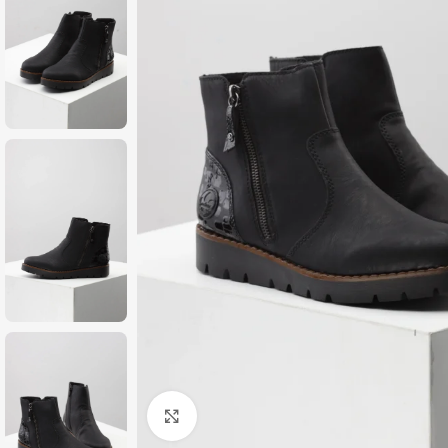
Zumiraj sliku