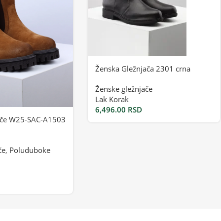
Ženska Gležnjača 2301 crna
Ženske gležnjače
Lak Korak
6,496.00
RSD
ače W25-SAC-A1503
če
,
Poluduboke