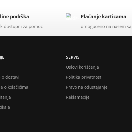
line podrška
Plaćanje karticama
k dostupni za pomoć
omogućeno na našem sa
JE
SERVIS
Uslovi korišćenja
 o dostavi
Politika privatnosti
e o kolačićima
Pravo na odustajanje
itanja
Reklamacije
ikala