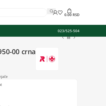
0.00
RSD
023/525-504
950-00 crna
njače
at