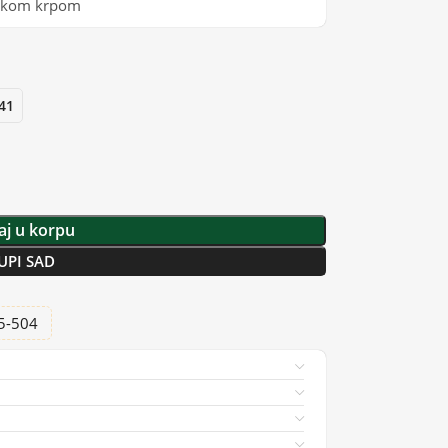
mekom krpom
41
j u korpu
UPI SAD
25-504