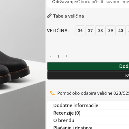
Održavanje:
Obuću očistiti suvom i 
Tabela veličina
VELIČINA
36
37
38
39
40
Doda
K
Pomoć oko odabira veličine 023/5
Dodatne informacije
Recenzije (0)
O brendu
Plaćanje i dostava